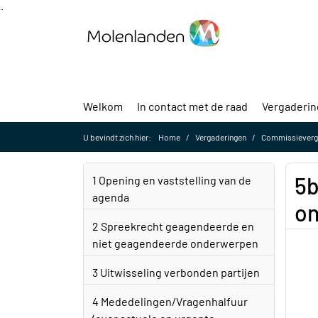
Ga naar de inhoud van deze pagina
Ga naar het zoeken
Ga naar het menu
Welkom
In contact met de raad
Vergaderi
U bevindt zich hier:
Home
Vergaderingen
Commissievergaderin
5b
1 Opening en vaststelling van de
agenda
on
2 Spreekrecht geagendeerde en
niet geagendeerde onderwerpen
3 Uitwisseling verbonden partijen
4 Mededelingen/Vragenhalfuur