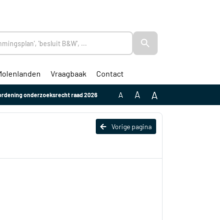
Molenlanden
Vraagbaak
Contact
A
A
A
rordening onderzoeksrecht raad 2026
Vorige pagina