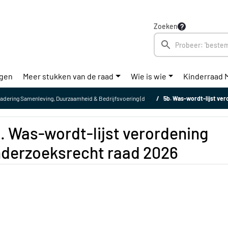
Zoeken
ngen
Meer stukken van de raad
Wie is wie
Kinderraad 
g Samenleving, Duurzaamheid & Bedrijfsvoering (donderdag 7 mei 2026)
5b. Was-wordt-lijst ve
. Was-wordt-lijst verordening
derzoeksrecht raad 2026