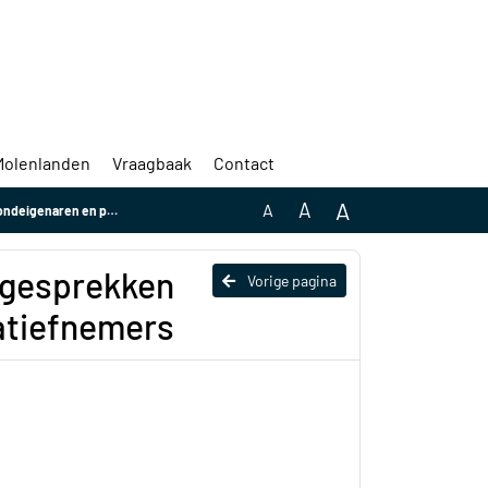
Molenlanden
Vraagbaak
Contact
A
A
A
tentiële initiatiefnemers
e gesprekken
Vorige pagina
iatiefnemers