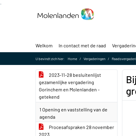
Ga naar de inhoud van deze pagina
Ga naar het zoeken
Ga naar het menu
Welkom
In contact met de raad
Vergaderi
U bevindt zich hier:
Home
Vergaderingen
Raadsvergaderi
2023-11-28 besluitenlijst
Bi
gezamenlijke vergadering
gr
Gorinchem en Molenlanden -
getekend
1 Opening en vaststelling van de
agenda
Procesafspraken 28 november
2023