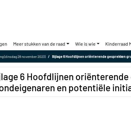
ngen
Meer stukken van de raad
Wie is wie
Kinderraad 
ng (dinsdag 28 november 2023)
Bijlage 6 Hoofdlijnen oriënterende gesprekken grondeigenaren en po
jlage 6 Hoofdlijnen oriënterend
ondeigenaren en potentiële init