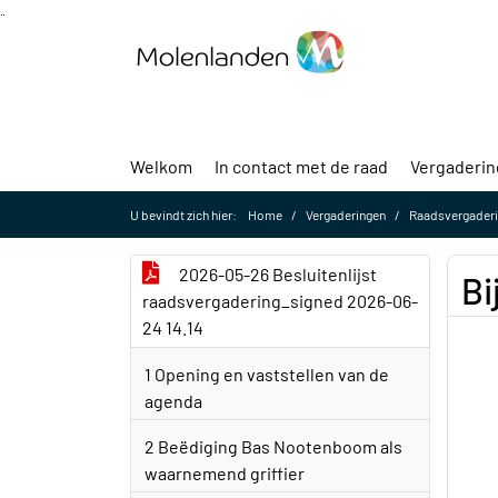
Ga naar de inhoud van deze pagina
Ga naar het zoeken
Ga naar het menu
Welkom
In contact met de raad
Vergaderi
U bevindt zich hier:
Home
Vergaderingen
Raadsvergaderi
2026-05-26 Besluitenlijst
Bi
raadsvergadering_signed 2026-06-
24 14.14
1 Opening en vaststellen van de
agenda
2 Beëdiging Bas Nootenboom als
waarnemend griffier