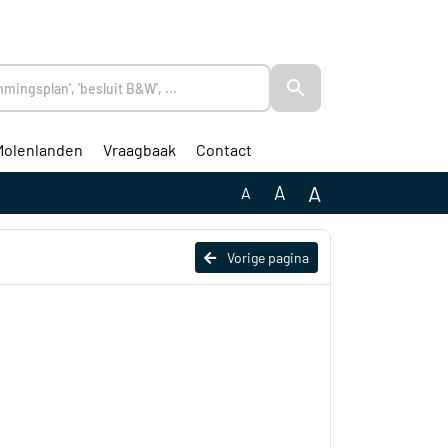
Molenlanden
Vraagbaak
Contact
A
A
A
Vorige pagina