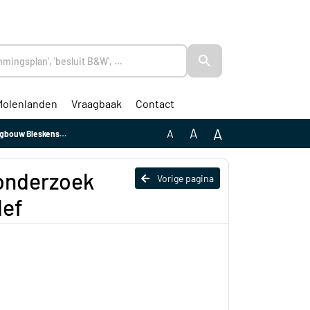
Molenlanden
Vraagbaak
Contact
A
A
A
kensgraaf West def
sonderzoek
Vorige pagina
def