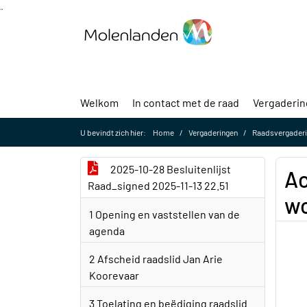
Ga naar de inhoud van deze pagina
Ga naar het zoeken
Ga naar het menu
Welkom
In contact met de raad
Vergaderi
U bevindt zich hier:
Home
Vergaderingen
Raadsvergaderi
2025-10-28 Besluitenlijst
Ac
Raad_signed 2025-11-13 22.51
wo
1 Opening en vaststellen van de
agenda
2 Afscheid raadslid Jan Arie
Koorevaar
3 Toelating en beëdiging raadslid