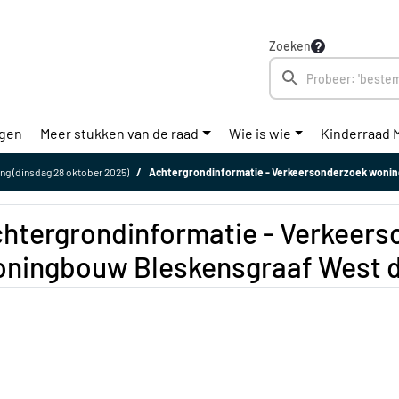
Zoeken
ngen
Meer stukken van de raad
Wie is wie
Kinderraad 
ng (dinsdag 28 oktober 2025)
Achtergrondinformatie - Verkeersonderzoek woningbouw Bles
htergrondinformatie - Verkeer
ningbouw Bleskensgraaf West 