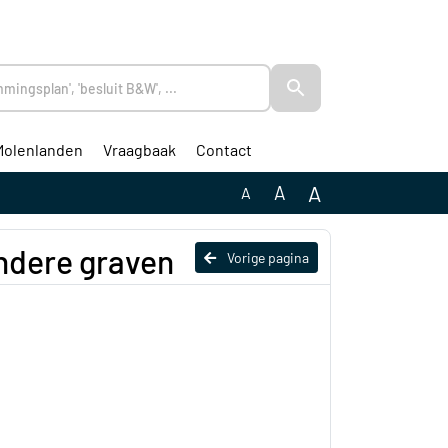
Molenlanden
Vraagbaak
Contact
A
A
A
ndere graven
Vorige pagina