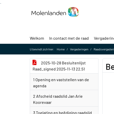
Ga naar de inhoud van deze pagina
Ga naar het zoeken
Ga naar het menu
Welkom
In contact met de raad
Vergaderi
U bevindt zich hier:
Home
Vergaderingen
Raadsvergaderi
2025-10-28 Besluitenlijst
Be
Raad_signed 2025-11-13 22.51
1 Opening en vaststellen van de
agenda
2 Afscheid raadslid Jan Arie
Koorevaar
3 Toelating en beëdiging raadslid