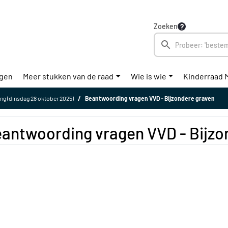
Zoeken
ngen
Meer stukken van de raad
Wie is wie
Kinderraad 
ng (dinsdag 28 oktober 2025)
Beantwoording vragen VVD - Bijzondere graven
antwoording vragen VVD - Bijzo