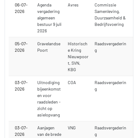
06-07-
Agenda
Avres
Commissie
2026
vergadering
Samenleving,
algemeen
Duurzaamheid &
bestuur 9 juli
Bedrijfsvoering
2026
05-07-
Gravelandse
Historisch
Raadsvergaderin
2026
Poort
e Kring
g
Nieuwpoor
t, SVN,
KBG
03-07-
Uitnodiging
COA
Raadsvergaderin
2026
bijeenkomst
g
en voor
raadsleden -
zicht op
asielopvang
03-07-
Aanjagen
VNG
Raadsvergaderin
2026
van de brede
g