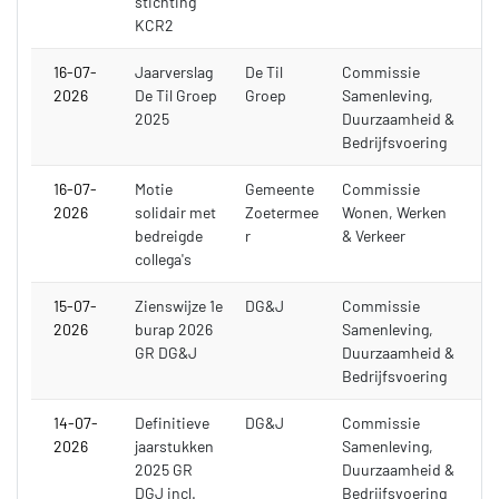
stichting
KCR2
16-07-
Jaarverslag
De Til
Commissie
2026
De Til Groep
Groep
Samenleving,
2025
Duurzaamheid &
Bedrijfsvoering
16-07-
Motie
Gemeente
Commissie
2026
solidair met
Zoetermee
Wonen, Werken
bedreigde
r
& Verkeer
collega's
15-07-
Zienswijze 1e
DG&J
Commissie
2026
burap 2026
Samenleving,
GR DG&J
Duurzaamheid &
Bedrijfsvoering
14-07-
Definitieve
DG&J
Commissie
2026
jaarstukken
Samenleving,
2025 GR
Duurzaamheid &
DGJ incl.
Bedrijfsvoering