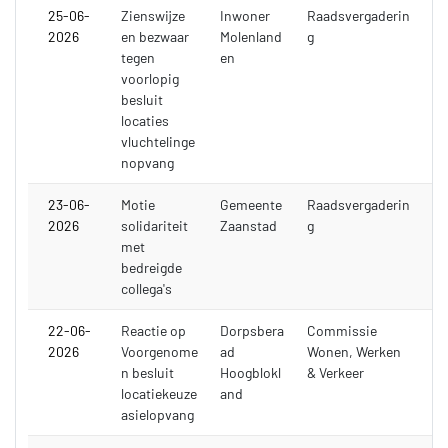
25-06-
Zienswijze
Inwoner
Raadsvergaderin
2026
en bezwaar
Molenland
g
tegen
en
voorlopig
besluit
locaties
vluchtelinge
nopvang
23-06-
Motie
Gemeente
Raadsvergaderin
2026
solidariteit
Zaanstad
g
met
bedreigde
collega's
22-06-
Reactie op
Dorpsbera
Commissie
2026
Voorgenome
ad
Wonen, Werken
n besluit
Hoogblokl
& Verkeer
locatiekeuze
and
asielopvang