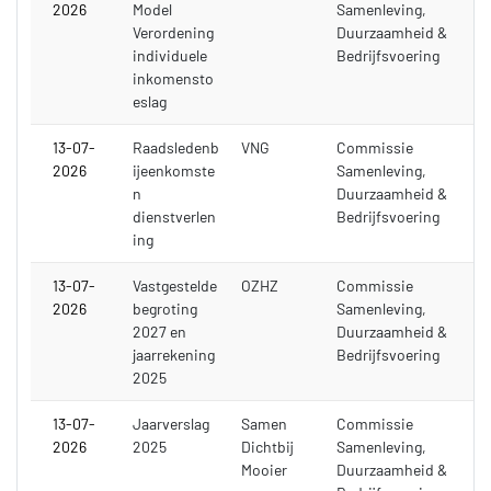
2026
Model
Samenleving,
Verordening
Duurzaamheid &
individuele
Bedrijfsvoering
inkomensto
eslag
13-07-
Raadsledenb
VNG
Commissie
2026
ijeenkomste
Samenleving,
n
Duurzaamheid &
dienstverlen
Bedrijfsvoering
ing
13-07-
Vastgestelde
OZHZ
Commissie
2026
begroting
Samenleving,
2027 en
Duurzaamheid &
jaarrekening
Bedrijfsvoering
2025
13-07-
Jaarverslag
Samen
Commissie
2026
2025
Dichtbij
Samenleving,
Mooier
Duurzaamheid &