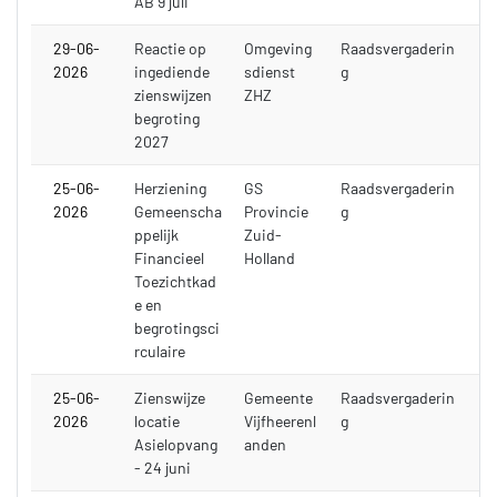
AB 9 juli
29-06-
Reactie op
Omgeving
Raadsvergaderin
2026
ingediende
sdienst
g
zienswijzen
ZHZ
begroting
2027
25-06-
Herziening
GS
Raadsvergaderin
2026
Gemeenscha
Provincie
g
ppelijk
Zuid-
Financieel
Holland
Toezichtkad
e en
begrotingsci
rculaire
25-06-
Zienswijze
Gemeente
Raadsvergaderin
2026
locatie
Vijfheerenl
g
Asielopvang
anden
- 24 juni