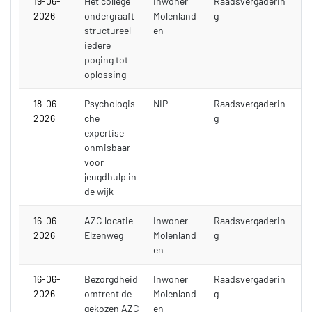
19-06-
Het college
Inwoner
Raadsvergaderin
2026
ondergraaft
Molenland
g
structureel
en
iedere
poging tot
oplossing
18-06-
Psychologis
NIP
Raadsvergaderin
2026
che
g
expertise
onmisbaar
voor
jeugdhulp in
de wijk
16-06-
AZC locatie
Inwoner
Raadsvergaderin
2026
Elzenweg
Molenland
g
en
16-06-
Bezorgdheid
Inwoner
Raadsvergaderin
2026
omtrent de
Molenland
g
gekozen AZC
en