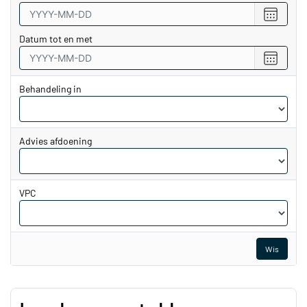
Choose
date
Datum tot en met
Choose
date
Behandeling in
Advies afdoening
VPC
Wis