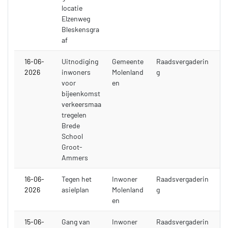
locatie
Elzenweg
Bleskensgra
af
16-06-
Uitnodiging
Gemeente
Raadsvergaderin
2026
inwoners
Molenland
g
voor
en
bijeenkomst
verkeersmaa
tregelen
Brede
School
Groot-
Ammers
16-06-
Tegen het
Inwoner
Raadsvergaderin
2026
asielplan
Molenland
g
en
15-06-
Gang van
Inwoner
Raadsvergaderin