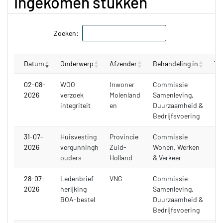
Ingekomen stukken
Zoeken:
Datum
Onderwerp
Afzender
Behandeling in
To
02-08-
WOO
Inwoner
Commissie
2026
verzoek
Molenland
Samenleving,
integriteit
en
Duurzaamheid &
Bedrijfsvoering
31-07-
Huisvesting
Provincie
Commissie
2026
vergunningh
Zuid-
Wonen, Werken
ouders
Holland
& Verkeer
28-07-
Ledenbrief
VNG
Commissie
2026
herijking
Samenleving,
BOA-bestel
Duurzaamheid &
Bedrijfsvoering