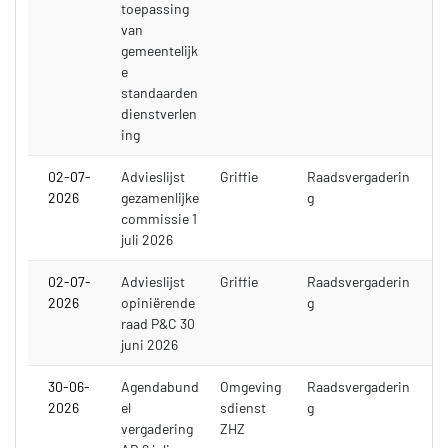
toepassing
van
gemeentelijk
e
standaarden
dienstverlen
ing
02-07-
Advieslijst
Griffie
Raadsvergaderin
2026
gezamenlijke
g
commissie 1
juli 2026
02-07-
Advieslijst
Griffie
Raadsvergaderin
2026
opiniërende
g
raad P&C 30
juni 2026
30-06-
Agendabund
Omgeving
Raadsvergaderin
2026
el
sdienst
g
vergadering
ZHZ