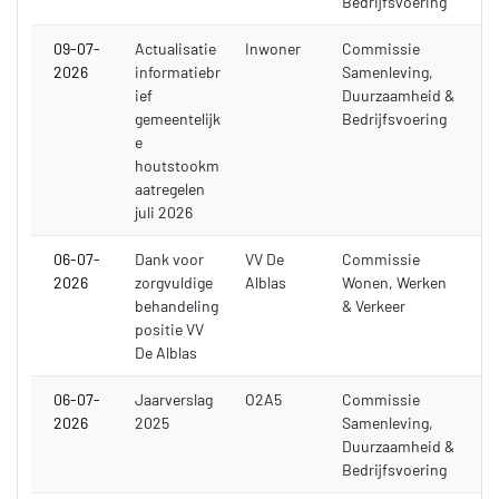
Bedrijfsvoering
09-07-
Actualisatie
Inwoner
Commissie
2026
informatiebr
Samenleving,
ief
Duurzaamheid &
gemeentelijk
Bedrijfsvoering
e
houtstookm
aatregelen
juli 2026
06-07-
Dank voor
VV De
Commissie
2026
zorgvuldige
Alblas
Wonen, Werken
behandeling
& Verkeer
positie VV
De Alblas
06-07-
Jaarverslag
O2A5
Commissie
2026
2025
Samenleving,
Duurzaamheid &
Bedrijfsvoering