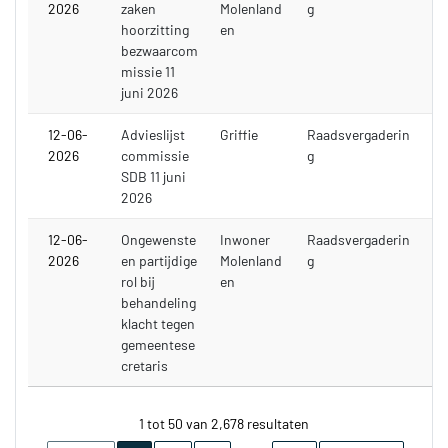
2026
zaken
Molenland
g
hoorzitting
en
bezwaarcom
missie 11
juni 2026
12-06-
Advieslijst
Griffie
Raadsvergaderin
2026
commissie
g
SDB 11 juni
2026
12-06-
Ongewenste
Inwoner
Raadsvergaderin
2026
en partijdige
Molenland
g
rol bij
en
behandeling
klacht tegen
gemeentese
cretaris
1 tot 50 van 2,678 resultaten