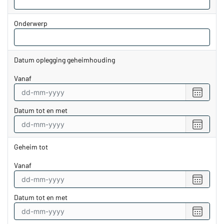
Onderwerp
Datum oplegging geheimhouding
vanaf
Selecte
een
Datum tot en met
datum
vanaf
Selecte
een
datum
Geheim tot
tot
en
vanaf
met
Selecte
een
Datum tot en met
datum
vanaf
Selecte
een