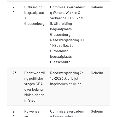
2
Uitbreiding
Commissievergaderin
Geheim
4
begraafplaat
g Wonen, Werken &
s
Verkeer 31-10-2023 9.
Giessenburg
9. Uitbreiding
begraafplaats
Giessenburg
Raadsvergadering 09-
11-2023 8.c. 8c.
Uitbreiding
begraafplaats
Giessenburg
23
Beantwoordi
Raadsvergadering 24-
Geheim
ng politieke
10-2023 3. 3. Lijst
vragen CDA
ingekomen stukken
over belang
Molenlanden
in Stedin
2
Rv wensen
Commissievergaderin
Geheim
2
en
g Samenleving,