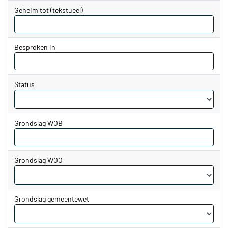
datum
Geheim tot (tekstueel)
tot
en
met
Besproken in
Status
Grondslag WOB
Grondslag WOO
Grondslag gemeentewet