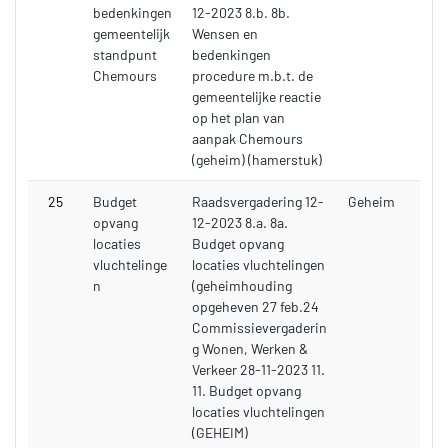
bedenkingen
12-2023 8.b. 8b.
gemeentelijk
Wensen en
standpunt
bedenkingen
Chemours
procedure m.b.t. de
gemeentelijke reactie
op het plan van
aanpak Chemours
(geheim) (hamerstuk)
25
Budget
Raadsvergadering 12-
Geheim
opvang
12-2023 8.a. 8a.
locaties
Budget opvang
vluchtelinge
locaties vluchtelingen
n
(geheimhouding
opgeheven 27 feb.24
Commissievergaderin
g Wonen, Werken &
Verkeer 28-11-2023 11.
11. Budget opvang
locaties vluchtelingen
(GEHEIM)