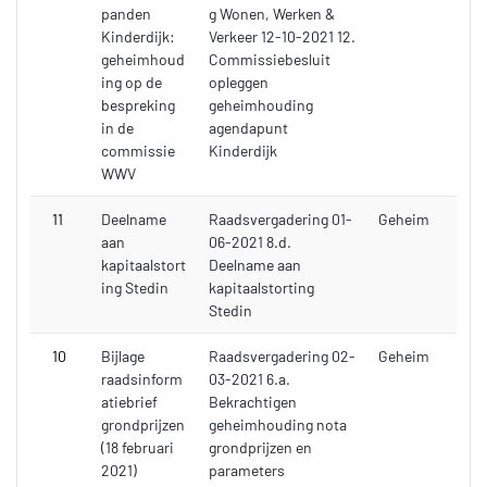
panden
g Wonen, Werken &
Kinderdijk:
Verkeer 12-10-2021 12.
geheimhoud
Commissiebesluit
ing op de
opleggen
bespreking
geheimhouding
in de
agendapunt
commissie
Kinderdijk
WWV
11
Deelname
Raadsvergadering 01-
Geheim
aan
06-2021 8.d.
kapitaalstort
Deelname aan
ing Stedin
kapitaalstorting
Stedin
10
Bijlage
Raadsvergadering 02-
Geheim
raadsinform
03-2021 6.a.
atiebrief
Bekrachtigen
grondprijzen
geheimhouding nota
(18 februari
grondprijzen en
2021)
parameters