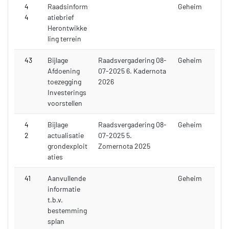
4
Raadsinform
Geheim
4
atiebrief
Herontwikke
ling terrein
43
Bijlage
Raadsvergadering 08-
Geheim
Afdoening
07-2025 6. Kadernota
toezegging
2026
Investerings
voorstellen
4
Bijlage
Raadsvergadering 08-
Geheim
2
actualisatie
07-2025 5.
grondexploit
Zomernota 2025
aties
41
Aanvullende
Geheim
informatie
t.b.v.
bestemming
splan