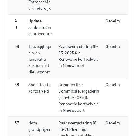
Entreegebie
d Kinderdijk
4
Update
Geheim
0
aanbestedin
gsprocedure
39
Toezegginge
Raadsvergadering 18-
Geheim
n n.a.v.
03-2025 6.a.
renovatie
Renovatie korfbalveld
korfbalveld
in Nieuwpoort
Nieuwpoort
38
Specificatie
Gezamenlijke
Geheim
kortbalveld
Commissievergaderin
g 04-03-2025 6.
Renovatie korfbalveld
in Nieuwpoort
37
Nota
Raadsvergadering 18-
Geheim
grondprijzen
03-2025 4. Lijst
en
ingekomen stukken