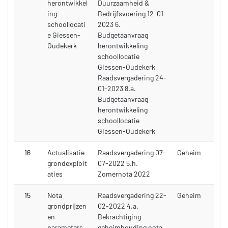
herontwikkel
Duurzaamheid &
ing
Bedrijfsvoering 12-01-
schoollocati
2023 6.
e Giessen-
Budgetaanvraag
Oudekerk
herontwikkeling
schoollocatie
Giessen-Oudekerk
Raadsvergadering 24-
01-2023 8.a.
Budgetaanvraag
herontwikkeling
schoollocatie
Giessen-Oudekerk
16
Actualisatie
Raadsvergadering 07-
Geheim
grondexploit
07-2022 5.h.
aties
Zomernota 2022
15
Nota
Raadsvergadering 22-
Geheim
grondprijzen
02-2022 4.a.
en
Bekrachtiging
parameters
geheimhouding nota