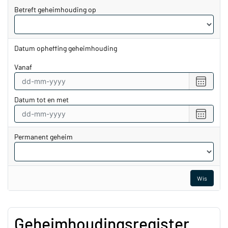
Betreft geheimhouding op
Datum opheffing geheimhouding
vanaf
Selecte
een
Datum tot en met
datum
vanaf
Selecte
een
datum
Permanent geheim
tot
en
met
Wis
Geheimhoudingsregister