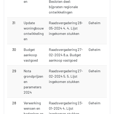
en
Besloten deel:
bijpraten regionale
ontwikkelingen
31
Update
Raadsvergadering 28-
Geheim
woningbouw
05-2024 4. 4. Lijst
ontwikkeling
ingekomen stukken
en
30
Budget
Raadsvergadering 27-
Geheim
aankoop
02-2024 8.a. Budget
vastgoed
aankoop vastgoed
29
Nota
Raadsvergadering 27-
Geheim
grondprijzen
02-2024 5. 5. Lijst
en
ingekomen stukken
parameters
2024
28
Verwerking
Raadsvergadering 23-
Geheim
wensen en
01-2024 4. Lijst
bedenken en
ingekomen stukken