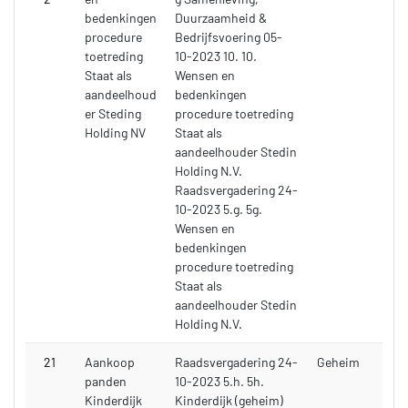
bedenkingen
Duurzaamheid &
procedure
Bedrijfsvoering 05-
toetreding
10-2023 10. 10.
Staat als
Wensen en
aandeelhoud
bedenkingen
er Steding
procedure toetreding
Holding NV
Staat als
aandeelhouder Stedin
Holding N.V.
Raadsvergadering 24-
10-2023 5.g. 5g.
Wensen en
bedenkingen
procedure toetreding
Staat als
aandeelhouder Stedin
Holding N.V.
21
Aankoop
Raadsvergadering 24-
Geheim
panden
10-2023 5.h. 5h.
Kinderdijk
Kinderdijk (geheim)