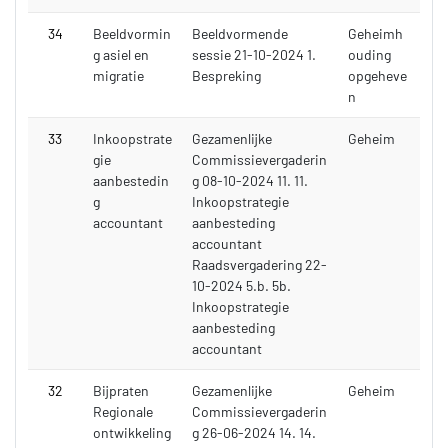
34
Beeldvormin
Beeldvormende
Geheimh
g asiel en
sessie 21-10-2024 1.
ouding
migratie
Bespreking
opgeheve
n
33
Inkoopstrate
Gezamenlijke
Geheim
gie
Commissievergaderin
aanbestedin
g 08-10-2024 11. 11.
g
Inkoopstrategie
accountant
aanbesteding
accountant
Raadsvergadering 22-
10-2024 5.b. 5b.
Inkoopstrategie
aanbesteding
accountant
32
Bijpraten
Gezamenlijke
Geheim
Regionale
Commissievergaderin
ontwikkeling
g 26-06-2024 14. 14.