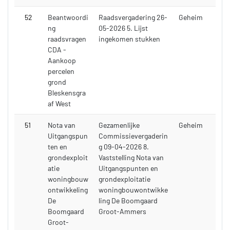
52
Beantwoordi
Raadsvergadering 26-
Geheim
ng
05-2026 5. Lijst
raadsvragen
ingekomen stukken
CDA -
Aankoop
percelen
grond
Bleskensgra
af West
51
Nota van
Gezamenlijke
Geheim
Uitgangspun
Commissievergaderin
ten en
g 09-04-2026 8.
grondexploit
Vaststelling Nota van
atie
Uitgangspunten en
woningbouw
grondexploitatie
ontwikkeling
woningbouwontwikke
De
ling De Boomgaard
Boomgaard
Groot-Ammers
Groot-