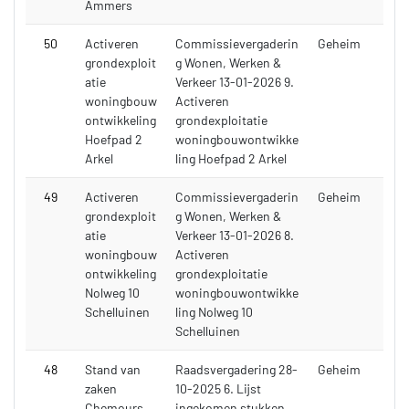
Ammers
50
Activeren
Commissievergaderin
Geheim
grondexploit
g Wonen, Werken &
atie
Verkeer 13-01-2026 9.
woningbouw
Activeren
ontwikkeling
grondexploitatie
Hoefpad 2
woningbouwontwikke
Arkel
ling Hoefpad 2 Arkel
49
Activeren
Commissievergaderin
Geheim
grondexploit
g Wonen, Werken &
atie
Verkeer 13-01-2026 8.
woningbouw
Activeren
ontwikkeling
grondexploitatie
Nolweg 10
woningbouwontwikke
Schelluinen
ling Nolweg 10
Schelluinen
48
Stand van
Raadsvergadering 28-
Geheim
zaken
10-2025 6. Lijst
Chemours
ingekomen stukken