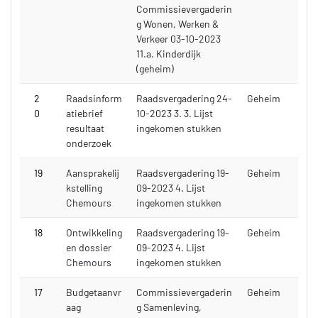
Commissievergaderin
g Wonen, Werken &
Verkeer 03-10-2023
11.a. Kinderdijk
(geheim)
2
Raadsinform
Raadsvergadering 24-
Geheim
0
atiebrief
10-2023 3. 3. Lijst
resultaat
ingekomen stukken
onderzoek
19
Aansprakelij
Raadsvergadering 19-
Geheim
kstelling
09-2023 4. Lijst
Chemours
ingekomen stukken
18
Ontwikkeling
Raadsvergadering 19-
Geheim
en dossier
09-2023 4. Lijst
Chemours
ingekomen stukken
17
Budgetaanvr
Commissievergaderin
Geheim
aag
g Samenleving,