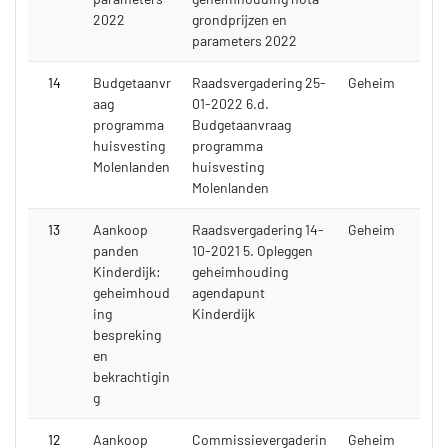
2022
grondprijzen en
parameters 2022
14
Budgetaanvr
Raadsvergadering 25-
Geheim
aag
01-2022 6.d.
programma
Budgetaanvraag
huisvesting
programma
Molenlanden
huisvesting
Molenlanden
13
Aankoop
Raadsvergadering 14-
Geheim
panden
10-2021 5. Opleggen
Kinderdijk:
geheimhouding
geheimhoud
agendapunt
ing
Kinderdijk
bespreking
en
bekrachtigin
g
12
Aankoop
Commissievergaderin
Geheim