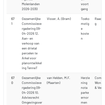
Molenlanden
voort
2026-2030
gang
67
Gezamenlijke
Visser, A. (Bram)
Toeko
Raadsv
1
Commissieve
mstig
g
rgadering 09-
e
04-2026 12.
koste
Aan- en
n
verkoop van
een drietal
percelen te
Arkel voor
planontwikkel
ing TenneT
67
Gezamenlijke
van Helden, M.F.
Herzie
Commi
0
Commissieve
(Maarten)
ning
Wonen,
rgadering 09-
nota
& Verk
04-2026 10.
parke
Adviesrecht
ernor
Omgevingsver
men