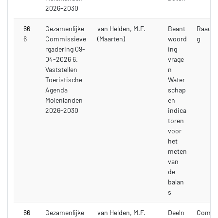
2026-2030
66
Gezamenlijke
van Helden, M.F.
Beant
Raadsv
6
Commissieve
(Maarten)
woord
g
rgadering 09-
ing
04-2026 6.
vrage
Vaststellen
n
Toeristische
Water
Agenda
schap
Molenlanden
en
2026-2030
indica
toren
voor
het
meten
van
de
balan
s
66
Gezamenlijke
van Helden, M.F.
Deeln
Commi