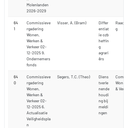
Molenlanden
2026-2029
64
Commissieve
Visser, A. (Bram)
Differ
Raadsv
1
rgadering
entiat
g
Wonen,
ie ozb
Werken &
heffin
Verkeer 02-
g
12-2025 9.
agrari
Ondernemers
ërs
fonds
64
Commissieve
Segers, T.C. (Theo)
Diens
Commi
0
rgadering
tverle
Wonen,
Wonen,
nende
& Verk
Werken &
houdi
Verkeer 02-
ng bij
12-2025 6.
meldi
Actualisatie
ngen
Veiligheidspla
n