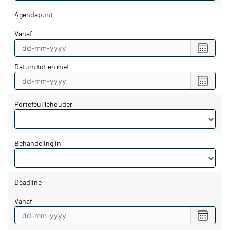
Agendapunt
vanaf
Selecte
een
Datum tot en met
datum
vanaf
Selecte
een
datum
Portefeuillehouder
tot
en
met
Behandeling in
Deadline
vanaf
Selecte
een