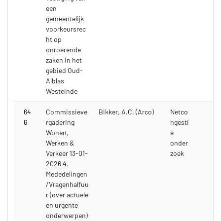
een
gemeentelijk
voorkeursrec
ht op
onroerende
zaken in het
gebied Oud-
Alblas
Westeinde
64
Commissieve
Bikker, A.C. (Arco)
Netco
6
rgadering
ngesti
Wonen,
e
Werken &
onder
Verkeer 13-01-
zoek
2026 4.
Mededelingen
/Vragenhalfuu
r (over actuele
en urgente
onderwerpen)