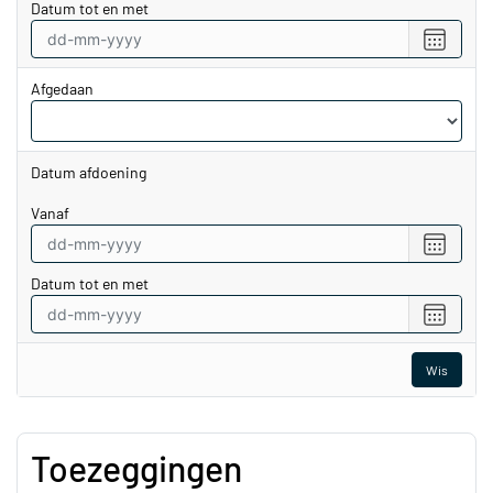
Datum tot en met
datum
vanaf
Selecte
een
datum
Afgedaan
tot
en
met
Datum afdoening
vanaf
Selecte
een
Datum tot en met
datum
vanaf
Selecte
een
datum
Wis
tot
en
met
Toezeggingen