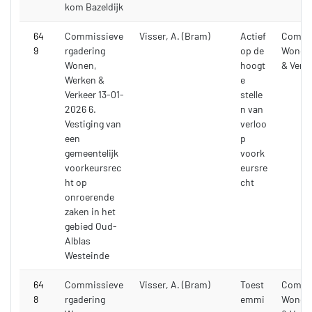
kom Bazeldijk
64
Commissieve
Visser, A. (Bram)
Actief
Commi
9
rgadering
op de
Wonen,
Wonen,
hoogt
& Verk
Werken &
e
Verkeer 13-01-
stelle
2026 6.
n van
Vestiging van
verloo
een
p
gemeentelijk
voork
voorkeursrec
eursre
ht op
cht
onroerende
zaken in het
gebied Oud-
Alblas
Westeinde
64
Commissieve
Visser, A. (Bram)
Toest
Commi
8
rgadering
emmi
Wonen,