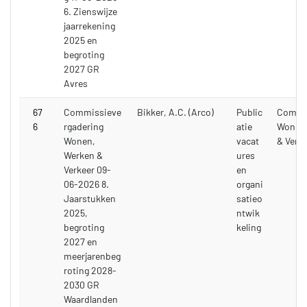
6. Zienswijze
jaarrekening
2025 en
begroting
2027 GR
Avres
67
Commissieve
Bikker, A.C. (Arco)
Public
Commi
6
rgadering
atie
Wonen,
Wonen,
vacat
& Verk
Werken &
ures
Verkeer 09-
en
06-2026 8.
organi
Jaarstukken
satieo
2025,
ntwik
begroting
keling
2027 en
meerjarenbeg
roting 2028-
2030 GR
Waardlanden