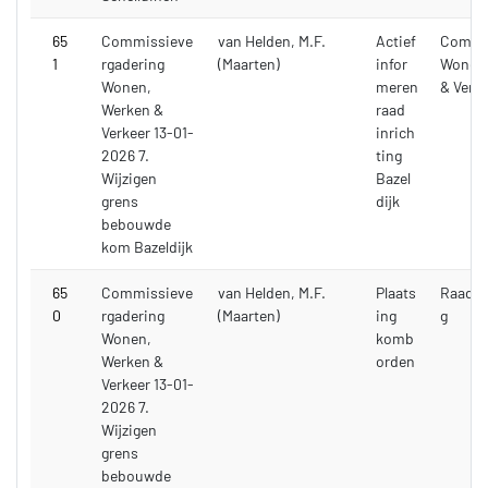
65
Commissieve
van Helden, M.F.
Actief
Commi
1
rgadering
(Maarten)
infor
Wonen,
Wonen,
meren
& Verk
Werken &
raad
Verkeer 13-01-
inrich
2026 7.
ting
Wijzigen
Bazel
grens
dijk
bebouwde
kom Bazeldijk
65
Commissieve
van Helden, M.F.
Plaats
Raadsv
0
rgadering
(Maarten)
ing
g
Wonen,
komb
Werken &
orden
Verkeer 13-01-
2026 7.
Wijzigen
grens
bebouwde