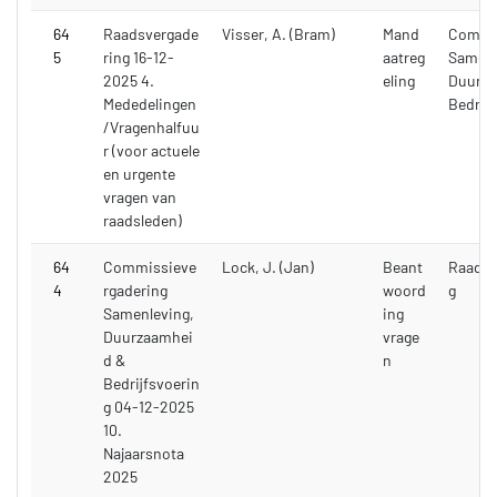
64
Raadsvergade
Visser, A. (Bram)
Mand
Commi
5
ring 16-12-
aatreg
Samenl
2025 4.
eling
Duurza
Mededelingen
Bedrijf
/Vragenhalfuu
r (voor actuele
en urgente
vragen van
raadsleden)
64
Commissieve
Lock, J. (Jan)
Beant
Raadsv
4
rgadering
woord
g
Samenleving,
ing
Duurzaamhei
vrage
d &
n
Bedrijfsvoerin
g 04-12-2025
10.
Najaarsnota
2025