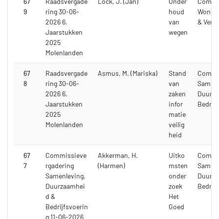
67
Raadsvergade
Lock, J. (Jan)
Onder
Commi
9
ring 30-06-
houd
Wonen,
2026 6.
van
& Verk
Jaarstukken
wegen
2025
Molenlanden
67
Raadsvergade
Asmus, M. (Mariska)
Stand
Commi
8
ring 30-06-
van
Samenl
2026 6.
zaken
Duurza
Jaarstukken
infor
Bedrijf
2025
matie
Molenlanden
veilig
heid
67
Commissieve
Akkerman, H.
Uitko
Commi
7
rgadering
(Harmen)
msten
Samenl
Samenleving,
onder
Duurza
Duurzaamhei
zoek
Bedrijf
d &
Het
Bedrijfsvoerin
Goed
g 11-06-2026