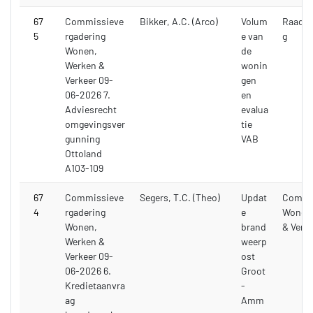
67
Commissieve
Bikker, A.C. (Arco)
Volum
Raadsv
5
rgadering
e van
g
Wonen,
de
Werken &
wonin
Verkeer 09-
gen
06-2026 7.
en
Adviesrecht
evalua
omgevingsver
tie
gunning
VAB
Ottoland
A103-109
67
Commissieve
Segers, T.C. (Theo)
Updat
Commi
4
rgadering
e
Wonen,
Wonen,
brand
& Verk
Werken &
weerp
Verkeer 09-
ost
06-2026 6.
Groot
Kredietaanvra
-
ag
Amm