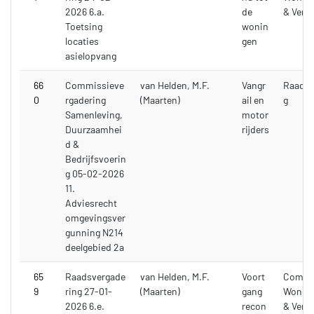
2026 6.a.
de
& Verk
Toetsing
wonin
locaties
gen
asielopvang
66
Commissieve
van Helden, M.F.
Vangr
Raadsv
0
rgadering
(Maarten)
ail en
g
Samenleving,
motor
Duurzaamhei
rijders
d &
Bedrijfsvoerin
g 05-02-2026
11.
Adviesrecht
omgevingsver
gunning N214
deelgebied 2a
65
Raadsvergade
van Helden, M.F.
Voort
Commi
9
ring 27-01-
(Maarten)
gang
Wonen,
2026 6.e.
recon
& Verk