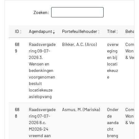
Zoeken:
ID
Agendapunt
Portefeuillehouder
Titel
Behand
68
Raadsvergade
Bikker, A.C. (Arco)
overw
Commi
9
ring 09-07-
eging
Wonen,
2026 3.
en bij
& Verk
Wensen en
locati
bedenkingen
ekeuz
voorgenomen
e
besluit
locatiekeuze
asielopvang
68
Raadsvergade
Asmus, M. (Mariska)
Onder
Commi
8
ring 07-07-
de
Wonen,
2026 8.c.
aanda
& Verk
M2026-24
cht
vreemd aan
breng