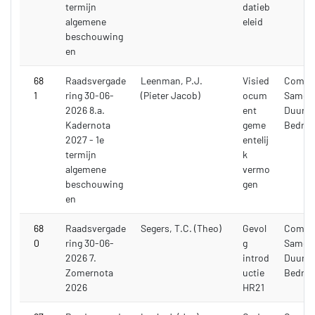
termijn
datieb
algemene
eleid
beschouwing
en
68
Raadsvergade
Leenman, P.J.
Visied
Commi
1
ring 30-06-
(Pieter Jacob)
ocum
Samenl
2026 8.a.
ent
Duurza
Kadernota
geme
Bedrijf
2027 - 1e
entelij
termijn
k
algemene
vermo
beschouwing
gen
en
68
Raadsvergade
Segers, T.C. (Theo)
Gevol
Commi
0
ring 30-06-
g
Samenl
2026 7.
introd
Duurza
Zomernota
uctie
Bedrijf
2026
HR21