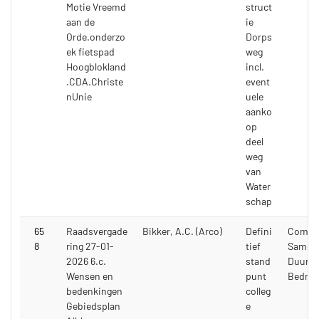
Motie Vreemd
struct
aan de
ie
Orde.onderzo
Dorps
ek fietspad
weg
Hoogblokland
incl.
.CDA.Christe
event
nUnie
uele
aanko
op
deel
weg
van
Water
schap
65
Raadsvergade
Bikker, A.C. (Arco)
Defini
Commi
8
ring 27-01-
tief
Samenl
2026 6.c.
stand
Duurza
Wensen en
punt
Bedrijf
bedenkingen
colleg
Gebiedsplan
e