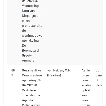
04-2026 8.
Vaststelling
Nota van
Uitgangspunt
en en
grondexploita
tie
woningbouwo
ntwikkeling
De
Boomgaard
Groot-
Ammers
66
Gezamenlijke
van Helden, M.F.
Aanle
Commi
7
Commissieve
(Maarten)
g- en
Samenl
rgadering 09-
tewat
Duurza
04-2026 6.
erlatin
Bedrijf
Vaststellen
gplaat
Toeristische
sen
Agenda
voor
Molenlanden
boten