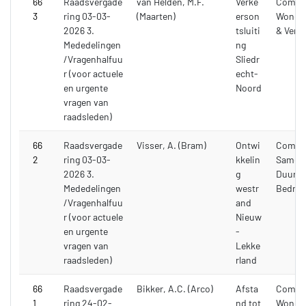
66
Raadsvergade
van Helden, M.F.
Verke
Commi
3
ring 03-03-
(Maarten)
erson
Wonen,
2026 3.
tsluiti
& Verk
Mededelingen
ng
/Vragenhalfuu
Sliedr
r (voor actuele
echt-
en urgente
Noord
vragen van
raadsleden)
66
Raadsvergade
Visser, A. (Bram)
Ontwi
Commi
2
ring 03-03-
kkelin
Samenl
2026 3.
g
Duurza
Mededelingen
westr
Bedrijf
/Vragenhalfuu
and
r (voor actuele
Nieuw
en urgente
-
vragen van
Lekke
raadsleden)
rland
66
Raadsvergade
Bikker, A.C. (Arco)
Afsta
Commi
1
ring 24-02-
nd tot
Wonen,