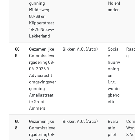
gunning
Molenl
Middelweg
anden
50-68 en
Klipperstraat
19-25 Nieuw-
Lekkerland
66
Gezamenlijke
Bikker, A.C. (Arco)
Social
Raadsv
9
Commissieve
e
g
rgadering 09-
huurw
04-2026 9.
oning
Adviesrecht
en
omgevingsver
i.r.t.
gunning
wonin
Amaliastraat
gbeho
te Groot
efte
Ammers
66
Gezamenlijke
Bikker, A.C. (Arco)
Evalu
Commi
8
Commissieve
atie
Wonen,
rgadering 09-
pilot
& Verk