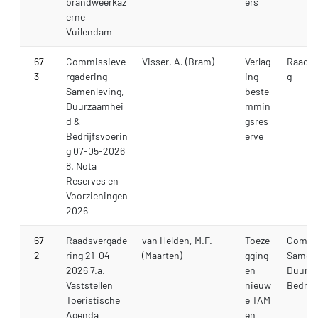
brandweerkaz
ers
erne
Vuilendam
67
Commissieve
Visser, A. (Bram)
Verlag
Raadsv
3
rgadering
ing
g
Samenleving,
beste
Duurzaamhei
mmin
d &
gsres
Bedrijfsvoerin
erve
g 07-05-2026
8. Nota
Reserves en
Voorzieningen
2026
67
Raadsvergade
van Helden, M.F.
Toeze
Commi
2
ring 21-04-
(Maarten)
gging
Samenl
2026 7.a.
en
Duurza
Vaststellen
nieuw
Bedrijf
Toeristische
e TAM
Agenda
en