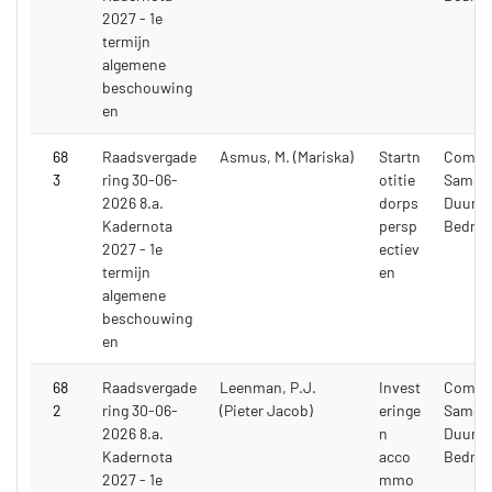
2027 - 1e
termijn
algemene
beschouwing
en
68
Raadsvergade
Asmus, M. (Mariska)
Startn
Commi
3
ring 30-06-
otitie
Samenl
2026 8.a.
dorps
Duurza
Kadernota
persp
Bedrijf
2027 - 1e
ectiev
termijn
en
algemene
beschouwing
en
68
Raadsvergade
Leenman, P.J.
Invest
Commi
2
ring 30-06-
(Pieter Jacob)
eringe
Samenl
2026 8.a.
n
Duurza
Kadernota
acco
Bedrijf
2027 - 1e
mmo