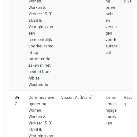
Wonen,
ng
& Verk
Werken &
provi
Verkeer 13-01-
ncie
2026 6.
en
Vestiging van
verlen
een
gen
gemeentelijk
voork
voorkeursrec
eursre
ht op
cht
onroerende
zaken in het
gebied Oud-
Alblas
Westeinde
64
Commissieve
Visser, A. (Bram)
Kenni
Raadsv
7
rgadering
smaki
g
Wonen,
ngsge
Werken &
sprek
Verkeer 13-01-
ken
2026 6.
Vestiging van