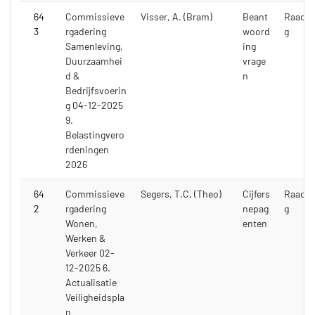
64
Commissieve
Visser, A. (Bram)
Beant
Raadsv
3
rgadering
woord
g
Samenleving,
ing
Duurzaamhei
vrage
d &
n
Bedrijfsvoerin
g 04-12-2025
9.
Belastingvero
rdeningen
2026
64
Commissieve
Segers, T.C. (Theo)
Cijfers
Raadsv
2
rgadering
nepag
g
Wonen,
enten
Werken &
Verkeer 02-
12-2025 6.
Actualisatie
Veiligheidspla
n