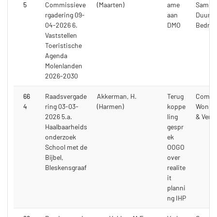
5
Commissieve
(Maarten)
ame
Samenl
rgadering 09-
aan
Duurza
04-2026 6.
DMO
Bedrijf
Vaststellen
Toeristische
Agenda
Molenlanden
2026-2030
66
Raadsvergade
Akkerman, H.
Terug
Commi
4
ring 03-03-
(Harmen)
koppe
Wonen,
2026 5.a.
ling
& Verk
Haalbaarheids
gespr
onderzoek
ek
School met de
OOGO
Bijbel,
over
Bleskensgraaf
realite
it
planni
ng IHP