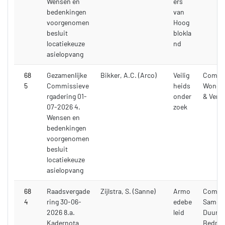
Wensen en
ers
bedenkingen
van
voorgenomen
Hoog
besluit
blokla
locatiekeuze
nd
asielopvang
68
Gezamenlijke
Bikker, A.C. (Arco)
Veilig
Commi
5
Commissieve
heids
Wonen,
rgadering 01-
onder
& Verk
07-2026 4.
zoek
Wensen en
bedenkingen
voorgenomen
besluit
locatiekeuze
asielopvang
68
Raadsvergade
Zijlstra, S. (Sanne)
Armo
Commi
4
ring 30-06-
edebe
Samenl
2026 8.a.
leid
Duurza
Kadernota
Bedrijf