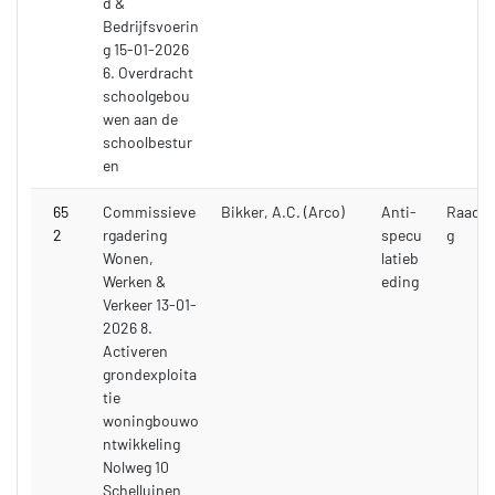
d &
Bedrijfsvoerin
g 15-01-2026
6. Overdracht
schoolgebou
wen aan de
schoolbestur
en
65
Commissieve
Bikker, A.C. (Arco)
Anti-
Raadsv
2
rgadering
specu
g
Wonen,
latieb
Werken &
eding
Verkeer 13-01-
2026 8.
Activeren
grondexploita
tie
woningbouwo
ntwikkeling
Nolweg 10
Schelluinen