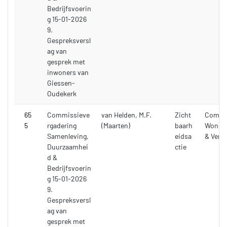
Bedrijfsvoerin
g 15-01-2026
9.
Gespreksversl
ag van
gesprek met
inwoners van
Giessen-
Oudekerk
65
Commissieve
van Helden, M.F.
Zicht
Commi
5
rgadering
(Maarten)
baarh
Wonen,
Samenleving,
eidsa
& Verk
Duurzaamhei
ctie
d &
Bedrijfsvoerin
g 15-01-2026
9.
Gespreksversl
ag van
gesprek met