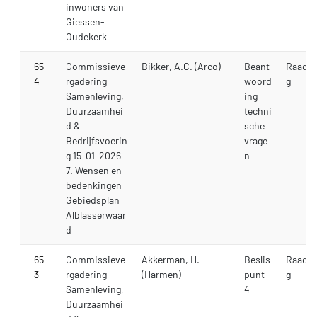
inwoners van
Giessen-
Oudekerk
65
Commissieve
Bikker, A.C. (Arco)
Beant
Raadsv
4
rgadering
woord
g
Samenleving,
ing
Duurzaamhei
techni
d &
sche
Bedrijfsvoerin
vrage
g 15-01-2026
n
7. Wensen en
bedenkingen
Gebiedsplan
Alblasserwaar
d
65
Commissieve
Akkerman, H.
Beslis
Raadsv
3
rgadering
(Harmen)
punt
g
Samenleving,
4
Duurzaamhei