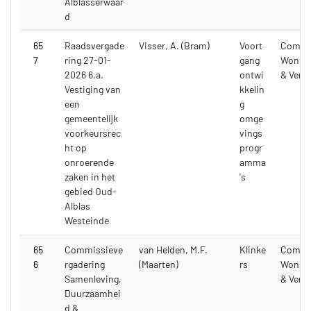
Alblasserwaar
d
65
Raadsvergade
Visser, A. (Bram)
Voort
Commi
7
ring 27-01-
gang
Wonen,
2026 6.a.
ontwi
& Verk
Vestiging van
kkelin
een
g
gemeentelijk
omge
voorkeursrec
vings
ht op
progr
onroerende
amma
zaken in het
's
gebied Oud-
Alblas
Westeinde
65
Commissieve
van Helden, M.F.
Klinke
Commi
6
rgadering
(Maarten)
rs
Wonen,
Samenleving,
& Verk
Duurzaamhei
d &