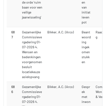
de orde 'ruim
en
baan voor een
van
veilige
initiat
jaarwisseling'
ieven
pot
68
Gezamenlijke
Bikker, A.C. (Arco)
Beant
Raadsv
7
Commissieve
woord
g
rgadering 01-
ing
07-2026 4.
ingek
Wensen en
omen
bedenkingen
stukk
voorgenomen
en
besluit
locatiekeuze
asielopvang
68
Gezamenlijke
Bikker, A.C. (Arco)
Gespr
Commi
6
Commissieve
ek
Wonen,
rgadering 01-
met
& Verk
07-2026 4.
inwon