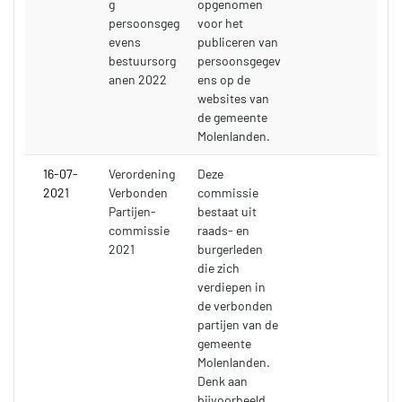
g
opgenomen
persoonsgeg
voor het
evens
publiceren van
bestuursorg
persoonsgegev
anen 2022
ens op de
websites van
de gemeente
Molenlanden.
16-07-
Verordening
Deze
2021
Verbonden
commissie
Partijen-
bestaat uit
commissie
raads- en
2021
burgerleden
die zich
verdiepen in
de verbonden
partijen van de
gemeente
Molenlanden.
Denk aan
bijvoorbeeld