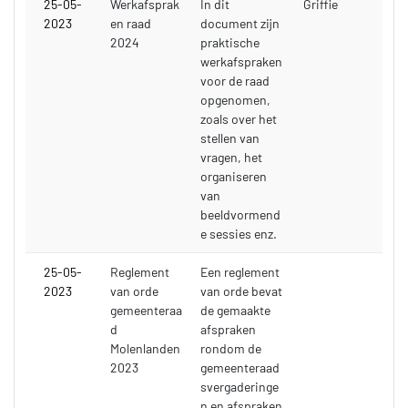
25-05-
Werkafsprak
In dit
Griffie
2023
en raad
document zijn
2024
praktische
werkafspraken
voor de raad
opgenomen,
zoals over het
stellen van
vragen, het
organiseren
van
beeldvormend
e sessies enz.
25-05-
Reglement
Een reglement
2023
van orde
van orde bevat
gemeenteraa
de gemaakte
d
afspraken
Molenlanden
rondom de
2023
gemeenteraad
svergaderinge
n en afspraken