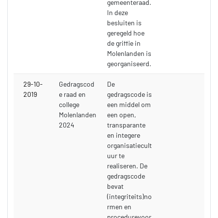
gemeenteraad.
In deze
besluiten is
geregeld hoe
de griffie in
Molenlanden is
georganiseerd.
29-10-
Gedragscod
De
2019
e raad en
gedragscode is
college
een middel om
Molenlanden
een open,
2024
transparante
en integere
organisatiecult
uur te
realiseren. De
gedragscode
bevat
(integriteits)no
rmen en
procedurevoor