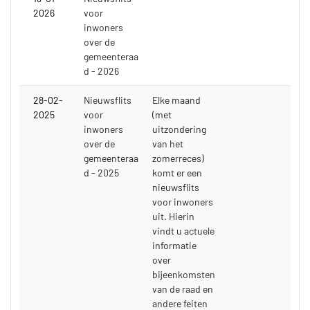
2026
voor
inwoners
over de
gemeenteraa
d - 2026
28-02-
Nieuwsflits
Elke maand
2025
voor
(met
inwoners
uitzondering
over de
van het
gemeenteraa
zomerreces)
d - 2025
komt er een
nieuwsflits
voor inwoners
uit. Hierin
vindt u actuele
informatie
over
bijeenkomsten
van de raad en
andere feiten