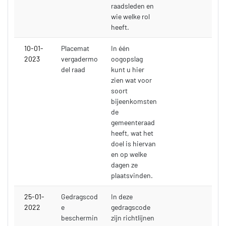
raadsleden en
wie welke rol
heeft.
10-01-
Placemat
In één
2023
vergadermo
oogopslag
del raad
kunt u hier
zien wat voor
soort
bijeenkomsten
de
gemeenteraad
heeft, wat het
doel is hiervan
en op welke
dagen ze
plaatsvinden.
25-01-
Gedragscod
In deze
2022
e
gedragscode
beschermin
zijn richtlijnen