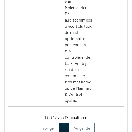
van
Molenlanden.
De
auditcommissi
e heeft als taak
de raad
optimaal te
bedienen in
zijn
controlerende
taak. Hierbij
richt de
commissie
zich met name
op de Planning
& Control
cyclus.
1 tot 17 van 17 resultaten
Huidige pagina
Vorige
1
Volgende