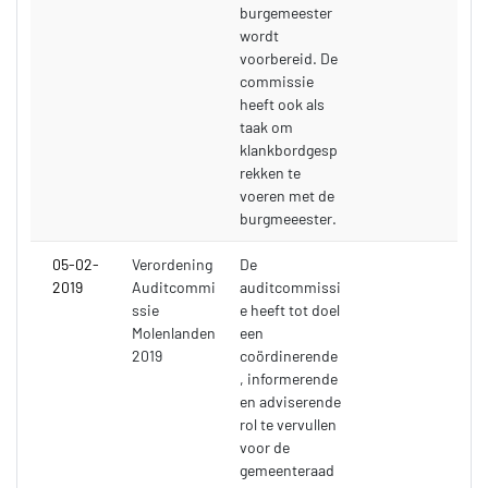
burgemeester
wordt
voorbereid. De
commissie
heeft ook als
taak om
klankbordgesp
rekken te
voeren met de
burgmeeester.
05-02-
Verordening
De
2019
Auditcommi
auditcommissi
ssie
e heeft tot doel
Molenlanden
een
2019
coördinerende
, informerende
en adviserende
rol te vervullen
voor de
gemeenteraad