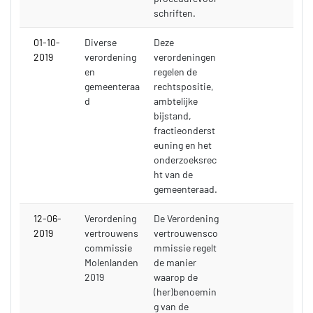
schriften.
01-10-
Diverse
Deze
2019
verordening
verordeningen
en
regelen de
gemeenteraa
rechtspositie,
d
ambtelijke
bijstand,
fractieonderst
euning en het
onderzoeksrec
ht van de
gemeenteraad.
12-06-
Verordening
De Verordening
2019
vertrouwens
vertrouwensco
commissie
mmissie regelt
Molenlanden
de manier
2019
waarop de
(her)benoemin
g van de