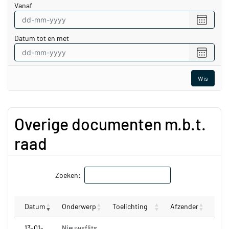
vanaf
Selecte
een
Datum tot en met
datum
vanaf
Selecte
een
datum
Wis
tot
en
met
Overige documenten m.b.t.
raad
Zoeken:
Datum
Onderwerp
Toelichting
Afzender
13-01-
Nieuwsflits