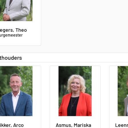
egers, Theo
urgemeester
thouders
ikker, Arco
Asmus, Mariska
Leenm