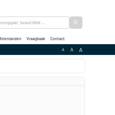
Molenlanden
Vraagbaak
Contact
A
A
A