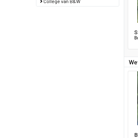
College van B&W
S
B
We
B