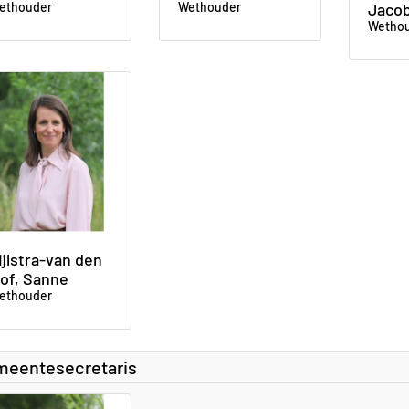
ethouder
Wethouder
Jaco
Wetho
ijlstra-van den
of, Sanne
ethouder
eentesecretaris