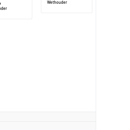
b
Wethouder
uder