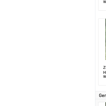
W
Z
H
W
Gem