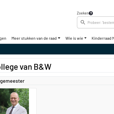
Zoeken
ngen
Meer stukken van de raad
Wie is wie
Kinderraad 
llege van B&W
rgemeester