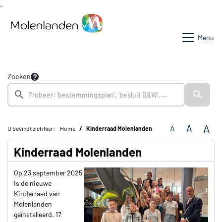
Ga naar de inhoud van deze pagina
Ga naar het zoeken
Ga naar het menu
Menu
Zoeken
A
A
A
U bevindt zich hier:
Home
Kinderraad Molenlanden
Kinderraad Molenlanden
Op 23 september 2025
is de nieuwe
Kinderraad van
Molenlanden
geïnstalleerd. 17