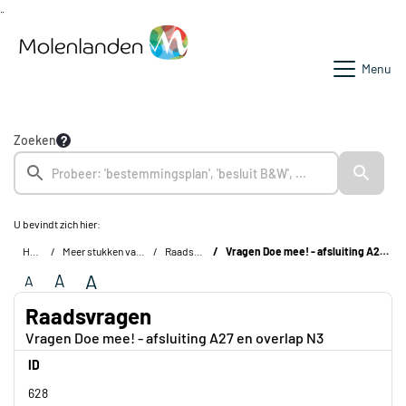
Ga naar de inhoud van deze pagina
Ga naar het zoeken
Ga naar het menu
Menu
Zoeken
U bevindt zich hier:
Home
Meer stukken van de raad
Raadsvragen
Vragen Doe mee! - afsluiting A27 en overlap N3
A
A
A
Raadsvragen
Vragen Doe mee! - afsluiting A27 en overlap N3
ID
628