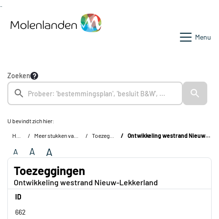
Ga naar de inhoud van deze pagina
Ga naar het zoeken
Ga naar het menu
Menu
Zoeken
U bevindt zich hier:
Home
Meer stukken van de raad
Toezeggingen
Ontwikkeling westrand Nieuw-Lekkerland
A
A
A
Toezeggingen
Ontwikkeling westrand Nieuw-Lekkerland
ID
662