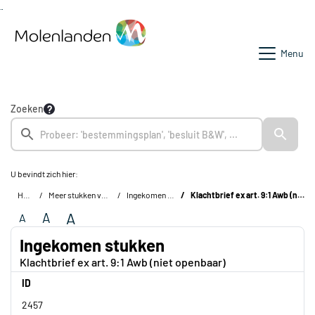
Ga naar de inhoud van deze pagina
Ga naar het zoeken
Ga naar het menu
Menu
Zoeken
U bevindt zich hier:
Home
Meer stukken van de raad
Ingekomen stukken
Klachtbrief ex art. 9:1 Awb (niet openbaar)
A
A
A
Ingekomen stukken
Klachtbrief ex art. 9:1 Awb (niet openbaar)
ID
2457