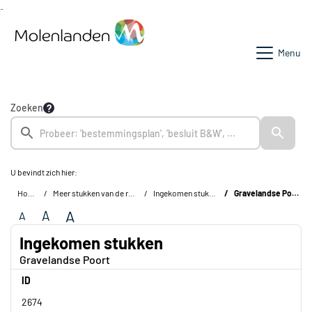
Ga naar de inhoud van deze pagina
Ga naar het zoeken
Ga naar het menu
Menu
Zoeken
U bevindt zich hier:
Home
Meer stukken van de raad
Ingekomen stukken
Gravelandse Poort
A
A
A
Ingekomen stukken
Gravelandse Poort
ID
2674