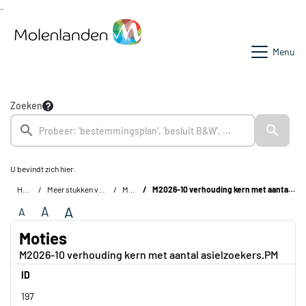
Ga naar de inhoud van deze pagina
Ga naar het zoeken
Ga naar het menu
Menu
Zoeken
U bevindt zich hier:
Home
Meer stukken van de raad
Moties
M2026-10 verhouding kern met aantal asielzoekers.PM
A
A
A
Moties
M2026-10 verhouding kern met aantal asielzoekers.PM
ID
197