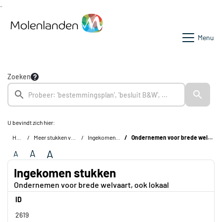
Ga naar de inhoud van deze pagina
Ga naar het zoeken
Ga naar het menu
Menu
Zoeken
U bevindt zich hier:
Home
Meer stukken van de raad
Ingekomen stukken
Ondernemen voor brede welvaart, ook lokaal
A
A
A
Ingekomen stukken
Ondernemen voor brede welvaart, ook lokaal
ID
2619