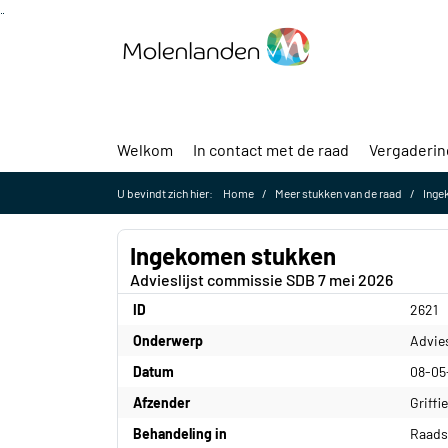
Ga naar de inhoud van deze pagina
Ga naar het zoeken
Ga naar het menu
Welkom
In contact met de raad
Vergaderi
U bevindt zich hier:
Home
Meer stukken van de raad
Inge
Ingekomen stukken
Advieslijst commissie SDB 7 mei 2026
ID
2621
Onderwerp
Advie
Datum
08-05
Afzender
Griffie
Behandeling in
Raads