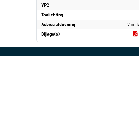
VPC
Toelichting
Advies afdoening
Voor 
Bijlage(s)