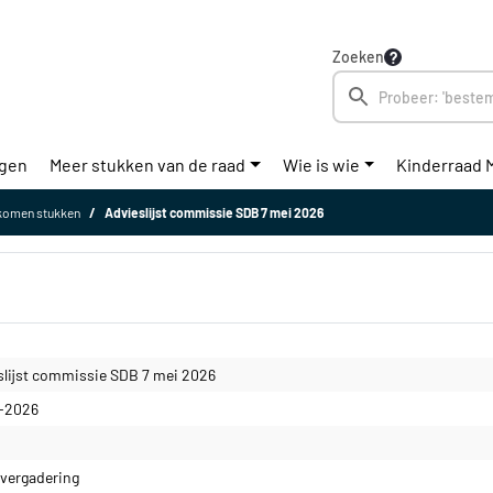
Zoeken
ngen
Meer stukken van de raad
Wie is wie
Kinderraad 
komen stukken
Advieslijst commissie SDB 7 mei 2026
slijst commissie SDB 7 mei 2026
-2026
vergadering