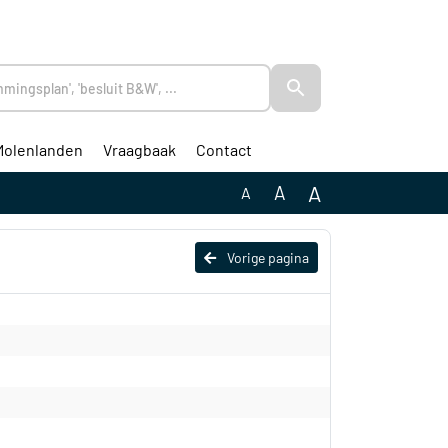
Molenlanden
Vraagbaak
Contact
A
A
A
Vorige pagina