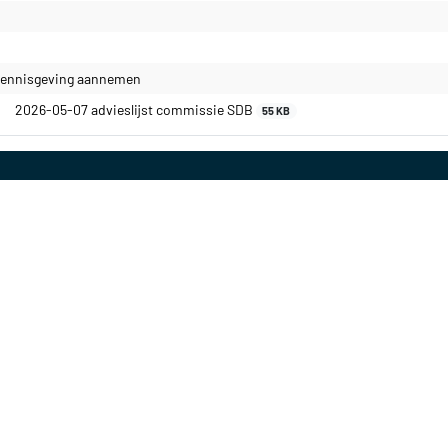
kennisgeving aannemen
2026-05-07 advieslijst commissie SDB
55 KB