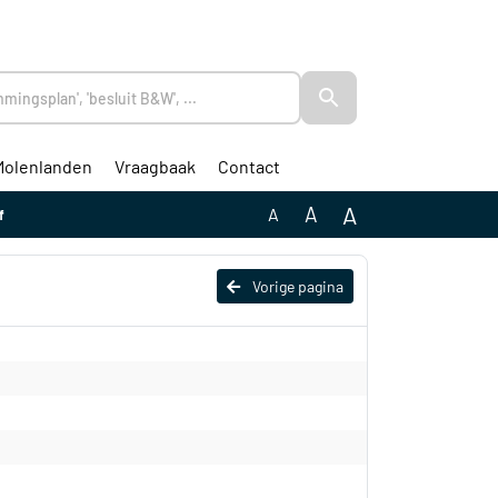
Molenlanden
Vraagbaak
Contact
A
A
A
f
Vorige pagina