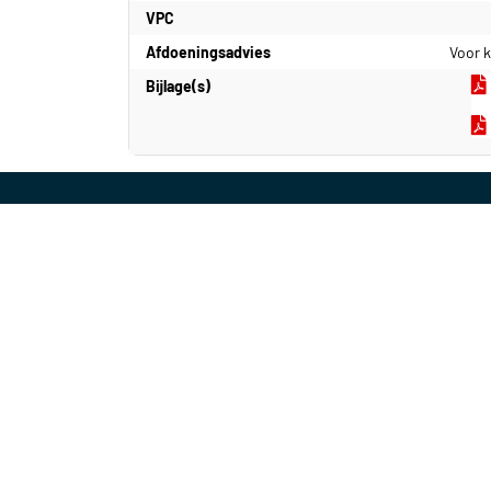
VPC
Afdoeningsadvies
Voor 
Bijlage(s)