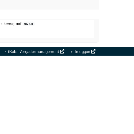
Bleskensgraaf
94 KB
iBabs Vergadermanagement
Inloggen