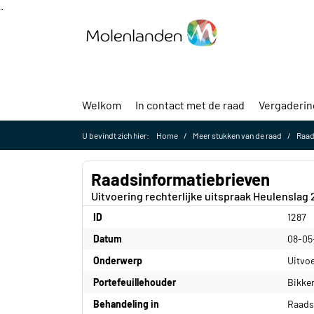
Ga naar de inhoud van deze pagina
Ga naar het zoeken
Ga naar het menu
Welkom
In contact met de raad
Vergaderi
U bevindt zich hier:
Home
Meer stukken van de raad
Raad
Raadsinformatiebrieven
Uitvoering rechterlijke uitspraak Heulenslag
ID
1287
Datum
08-05
Onderwerp
Uitvoe
Portefeuillehouder
Bikker
Behandeling in
Raads