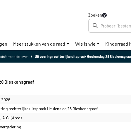
Zoeken
ngen
Meer stukken van de raad
Wie is wie
Kinderraad 
sinformatiebrieven
Uitvoering rechterlijke uitspraak Heulenslag 28 Bleskensgraa
 28 Bleskensgraaf
-2026
ring rechterlijke uitspraak Heulenslag 28 Bleskensgraaf
, A.C. (Arco)
vergadering