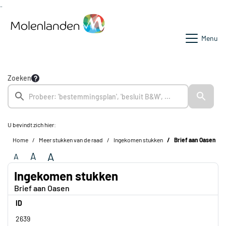
Ga naar de inhoud van deze pagina
Ga naar het zoeken
Ga naar het menu
Menu
Zoeken
U bevindt zich hier:
Home
Meer stukken van de raad
Ingekomen stukken
Brief aan Oasen
A
A
A
Ingekomen stukken
Brief aan Oasen
ID
2639