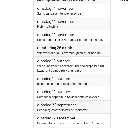
Netcongestie en Beleidskader Bedrijvigheid
2023
dinsdag 14 november
Stand van zaken Omgevingsvisie
2023
dinsdag 14 november
Mobiliteitsvisie
2023
dinsdag 14 november
Dijkveiligheid en svz schadeafhandeling Lekdijk
2023
donderdag 26 oktober
Windverkenning - gezamenlijk met Gorinchem
2023
dinsdag 10 oktober
Stand van zaken onderzoek brandweerposten NO
kwadrant gemeente Molenlanden
2023
dinsdag 10 oktober
Inzicht in personeelsaangelegenheden
2023
dinsdag 10 oktober
Gemeenschappelijke Adviescommissie Avres
2023
dinsdag 26 september
Het energiesysteem van de toekomst
2023
dinsdag 12 september
Gesprek tussen raad en inwoners Groot-Ammers