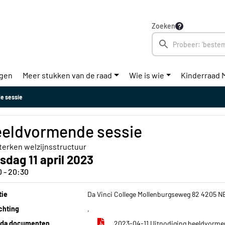
Zoeken
ngen
Meer stukken van de raad
Wie is wie
Kinderraad 
e sessie
eldvormende sessie
terken welzijnsstructuur
sdag 11 april 2023
0 - 20:30
tie
Da Vinci College Mollenburgseweg 82 4205 
chting
,
da documenten
2023-04-11 Uitnodiging beeldvormen