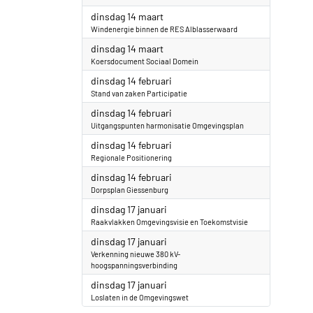
2023
dinsdag 14 maart
Windenergie binnen de RES Alblasserwaard
2023
dinsdag 14 maart
Koersdocument Sociaal Domein
2023
dinsdag 14 februari
Stand van zaken Participatie
2023
dinsdag 14 februari
Uitgangspunten harmonisatie Omgevingsplan
2023
dinsdag 14 februari
Regionale Positionering
2023
dinsdag 14 februari
Dorpsplan Giessenburg
2023
dinsdag 17 januari
Raakvlakken Omgevingsvisie en Toekomstvisie
2023
dinsdag 17 januari
Verkenning nieuwe 380 kV-
hoogspanningsverbinding
2023
dinsdag 17 januari
Loslaten in de Omgevingswet