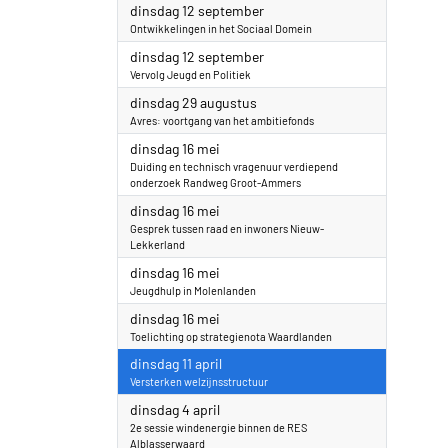
2023
dinsdag 12 september
Ontwikkelingen in het Sociaal Domein
2023
dinsdag 12 september
Vervolg Jeugd en Politiek
2023
dinsdag 29 augustus
Avres: voortgang van het ambitiefonds
2023
dinsdag 16 mei
Duiding en technisch vragenuur verdiepend
onderzoek Randweg Groot-Ammers
2023
dinsdag 16 mei
Gesprek tussen raad en inwoners Nieuw-
Lekkerland
2023
dinsdag 16 mei
Jeugdhulp in Molenlanden
2023
dinsdag 16 mei
Toelichting op strategienota Waardlanden
2023
dinsdag 11 april
Versterken welzijnsstructuur
2023
dinsdag 4 april
2e sessie windenergie binnen de RES
Alblasserwaard