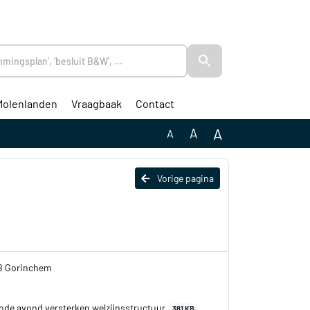
Molenlanden
Vraagbaak
Contact
A
A
A
Vorige pagina
NB Gorinchem
de avond versterken welzijnsstructuur
381 KB