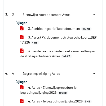
3
Zienswijze koersdocument Avres
Bijlagen
3. Aanbiedingsbrief koersdocument
185 KB
3. Avres (PV) document strategische koers_DEF
151225
4 MB
3. Eerste reactie cliëntenraad samenvatting van
de strategische koers Avres
148 KB
4
Begrotingswijziging Avres
Bijlagen
4. Avres - Zienswijzeprocedure 1e
begrotingswijziging 2026
395 KB
4. Avres - 1e begrotingswijziging 2026
3 MB