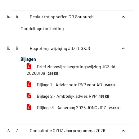
5
Besluit tot opheffen GR Souburgh
Mondelinge toelichting
6
Begrotingswijziging JGZ (DG&J)
Bijlagen
Brief zienswijze begrotingswijzing JGZ dd
20260106
266 KB
Bijlage 1 - Adviesnota RVP voor AB
150 KB
Bijlage 2 - Ambtelijk advies RVP
185 KB
Biijlage 3 - Aanvraag 2025 JONG JGZ
231 KB
7
Consultatie OZHZ Jaarprogramma 2026