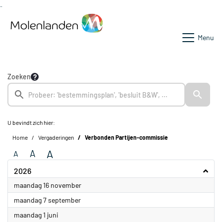
Ga naar de inhoud van deze pagina
Ga naar het zoeken
Ga naar het menu
Menu
Zoeken
U bevindt zich hier:
Home
Vergaderingen
Verbonden Partijen-commissie
A
A
A
2026
2026
maandag 16 november
2026
maandag 7 september
2026
maandag 1 juni