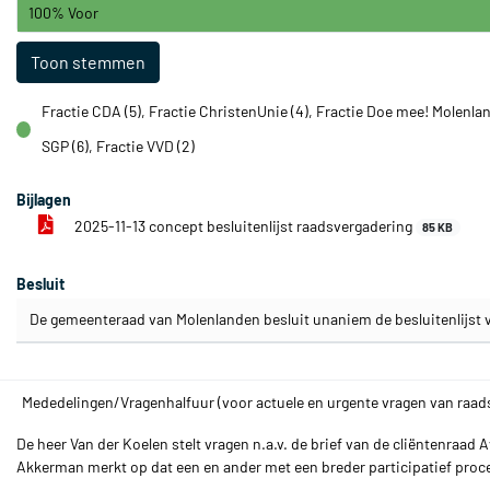
100% Voor
Toon stemmen
Fractie CDA (5), Fractie ChristenUnie (4), Fractie Doe mee! Molenlan
voor
SGP (6), Fractie VVD (2)
Bijlagen
2025-11-13 concept besluitenlijst raadsvergadering
85 KB
Besluit
De gemeenteraad van Molenlanden besluit unaniem de besluitenlijst v
Mededelingen/Vragenhalfuur (voor actuele en urgente vragen van raad
De heer Van der Koelen stelt vragen n.a.v. de brief van de cliëntenra
Akkerman merkt op dat een en ander met een breder participatief proce