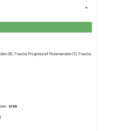
den (8), Fractie Progressief Molenlanden (1), Fractie
plan
57 KB
B