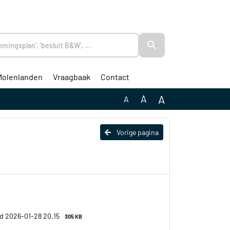
Molenlanden
Vraagbaak
Contact
A
A
A
Vorige pagina
ed 2026-01-28 20.15
305 KB