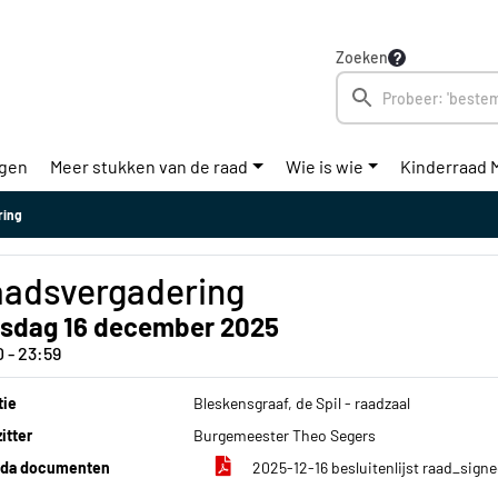
Zoeken
ngen
Meer stukken van de raad
Wie is wie
Kinderraad 
ring
adsvergadering
nsdag 16 december 2025
0 - 23:59
tie
Bleskensgraaf, de Spil - raadzaal
itter
Burgemeester Theo Segers
da documenten
2025-12-16 besluitenlijst raad_sign