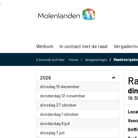
Ga naar de inhoud van deze pagina
Ga naar het zoeken
Ga naar het menu
Welkom
In contact met de raad
Vergaderi
U bevindt zich hier:
Home
Vergaderingen
Raadsvergade
2026
Ra
2026
dinsdag 15 december
di
2026
donderdag 12 november
19:3
2026
dinsdag 27 oktober
Loca
2026
donderdag 1 oktober
Voorz
2026
donderdag 9 juli
Griff
2026
dinsdag 7 juli