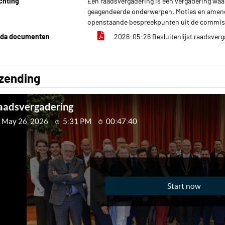
chting
Een raadsvergadering is een vergadering wa
geagendeerde onderwerpen. Moties en amen
openstaande bespreekpunten uit de commis
da documenten
2026-05-26 Besluitenlijst raadsver
tzending