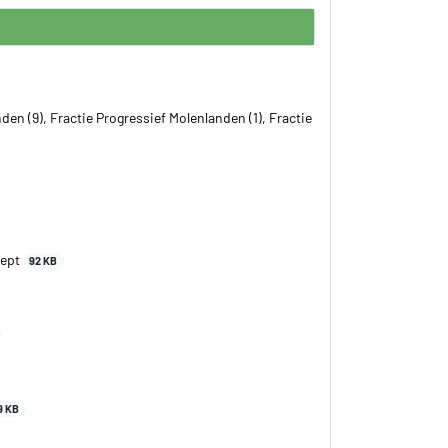
den (9), Fractie Progressief Molenlanden (1), Fractie
cept
92 KB
9 KB