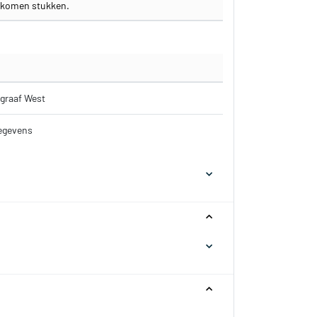
gekomen stukken.
graaf West
gegevens