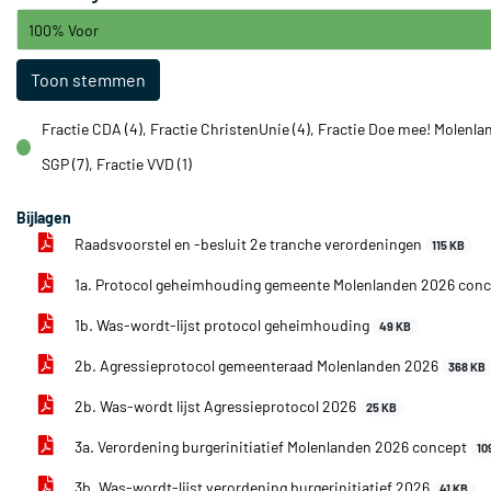
100% Voor
Toon stemmen
Fractie CDA (4), Fractie ChristenUnie (4), Fractie Doe mee! Molenlan
voor
SGP (7), Fractie VVD (1)
Bijlagen
Raadsvoorstel en -besluit 2e tranche verordeningen
115 KB
1a. Protocol geheimhouding gemeente Molenlanden 2026 con
1b. Was-wordt-lijst protocol geheimhouding
49 KB
2b. Agressieprotocol gemeenteraad Molenlanden 2026
368 KB
2b. Was-wordt lijst Agressieprotocol 2026
25 KB
3a. Verordening burgerinitiatief Molenlanden 2026 concept
10
3b. Was-wordt-lijst verordening burgerinitiatief 2026
41 KB