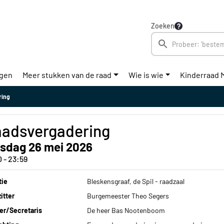
Zoeken
ngen
Meer stukken van de raad
Wie is wie
Kinderraad 
ring
adsvergadering
nsdag 26 mei 2026
0 - 23:59
tie
Bleskensgraaf, de Spil - raadzaal
itter
Burgemeester Theo Segers
ier/Secretaris
De heer Bas Nootenboom