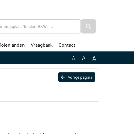
Molenlanden
Vraagbaak
Contact
A
A
A
Vorige pagina