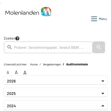
Ga naar de inhoud van deze pagina
Ga naar het zoeken
Ga naar het menu
Menu
Zoeken
U bevindt zich hier:
Home
Vergaderingen
Auditcommissie
A
A
A
2026
2025
2024