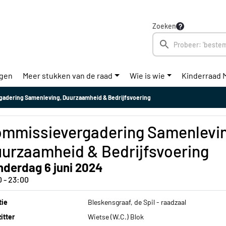
Zoeken
ngen
Meer stukken van de raad
Wie is wie
Kinderraad 
adering Samenleving, Duurzaamheid & Bedrijfsvoering
mmissievergadering Samenlevin
urzaamheid & Bedrijfsvoering
nderdag 6 juni 2024
0 - 23:00
tie
Bleskensgraaf, de Spil - raadzaal
itter
Wietse (W.C.) Blok