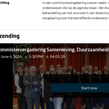
chting
In een commissievergadering voeren raads- e
onderwerpen die op de agenda staan. Het doe
behandeling van het voorstel in een besluit
vergadering over het betreffende onderwerp vi
tzending