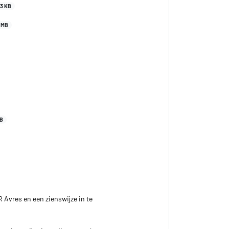
63 KB
 MB
KB
 Avres en een zienswijze in te