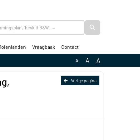
Molenlanden
Vraagbaak
Contact
A
A
A
g,
Vorige pagina