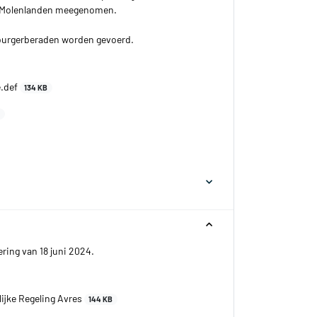
TipMolenlanden meegenomen.
. burgerberaden worden gevoerd.
e.def
134 KB
B
ing van 18 juni 2024.
ijke Regeling Avres
144 KB