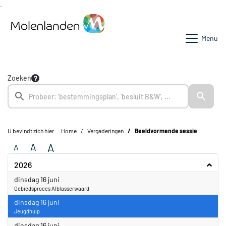
Ga naar de inhoud van deze pagina
Ga naar het zoeken
Ga naar het menu
Menu
Zoeken
U bevindt zich hier:
Home
Vergaderingen
Beeldvormende sessie
A
A
A
2026
2026
dinsdag 16 juni
Gebiedsproces Alblasserwaard
2026
dinsdag 16 juni
Jeugdhulp
2026
dinsdag 16 juni