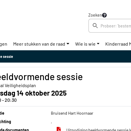
Zoeken
ngen
Meer stukken van de raad
Wie is wie
Kinderraad 
e sessie
eldvormende sessie
al Veiligheidsplan
nsdag 14 oktober 2025
0 - 20:30
tie
Bruisend Hart Hoornaar
chting
,
da documenten
Uitnodiging beeldvormende sessie lo