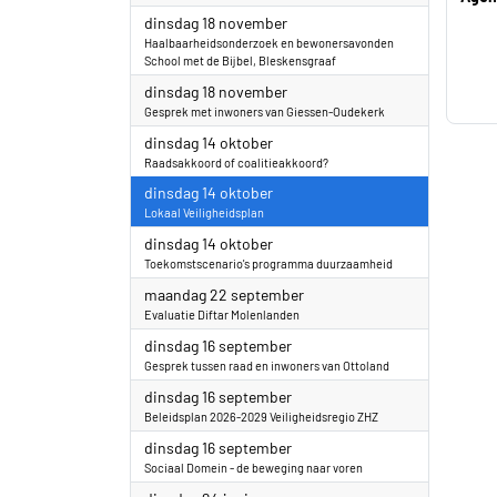
2025
dinsdag 18 november
Haalbaarheidsonderzoek en bewonersavonden
School met de Bijbel, Bleskensgraaf
2025
dinsdag 18 november
Gesprek met inwoners van Giessen-Oudekerk
2025
dinsdag 14 oktober
Raadsakkoord of coalitieakkoord?
2025
dinsdag 14 oktober
Lokaal Veiligheidsplan
2025
dinsdag 14 oktober
Toekomstscenario's programma duurzaamheid
2025
maandag 22 september
Evaluatie Diftar Molenlanden
2025
dinsdag 16 september
Gesprek tussen raad en inwoners van Ottoland
2025
dinsdag 16 september
Beleidsplan 2026-2029 Veiligheidsregio ZHZ
2025
dinsdag 16 september
Sociaal Domein - de beweging naar voren