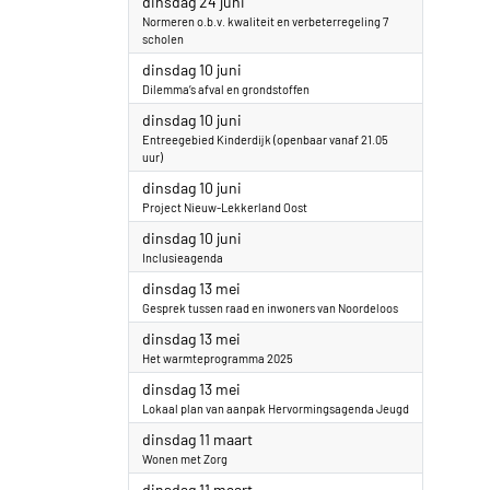
2025
dinsdag 24 juni
Normeren o.b.v. kwaliteit en verbeterregeling 7
scholen
2025
dinsdag 10 juni
Dilemma’s afval en grondstoffen
2025
dinsdag 10 juni
Entreegebied Kinderdijk (openbaar vanaf 21.05
uur)
2025
dinsdag 10 juni
Project Nieuw-Lekkerland Oost
2025
dinsdag 10 juni
Inclusieagenda
2025
dinsdag 13 mei
Gesprek tussen raad en inwoners van Noordeloos
2025
dinsdag 13 mei
Het warmteprogramma 2025
2025
dinsdag 13 mei
Lokaal plan van aanpak Hervormingsagenda Jeugd
2025
dinsdag 11 maart
Wonen met Zorg
2025
dinsdag 11 maart