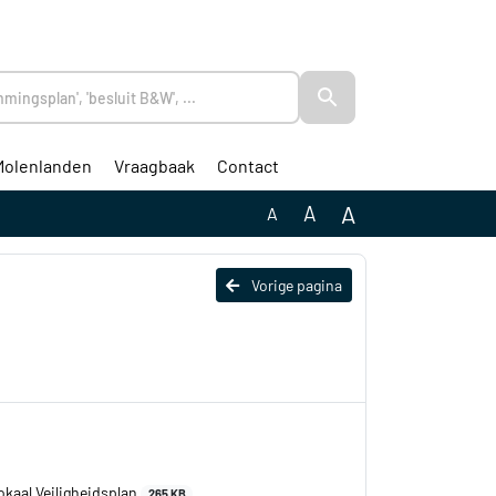
Molenlanden
Vraagbaak
Contact
A
A
A
Vorige pagina
kaal Veiligheidsplan
265 KB