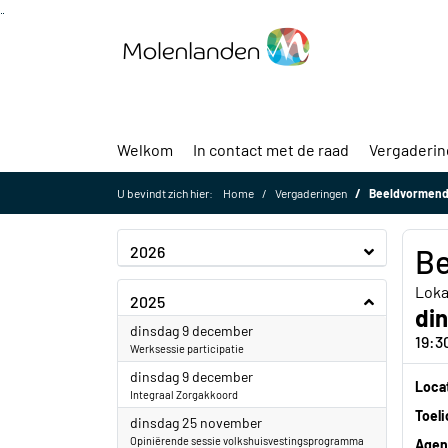
Ga naar de inhoud van deze pagina
Ga naar het zoeken
Ga naar het menu
Welkom
In contact met de raad
Vergaderi
U bevindt zich hier:
Home
Vergaderingen
Beeldvormend
2026
Be
Loka
2025
di
2025
dinsdag 9 december
19:3
Werksessie participatie
2025
dinsdag 9 december
Loca
Integraal Zorgakkoord
Toeli
2025
dinsdag 25 november
Opiniërende sessie volkshuisvestingsprogramma
Agen