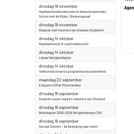
2025
dinsdag 18 november
Agen
Haalbaarheidsonderzoek en bewonersavonden
School met de Bijbel, Bleskensgraaf
2025
dinsdag 18 november
Gesprek met inwoners van Giessen-Oudekerk
2025
dinsdag 14 oktober
Raadsakkoord of coalitieakkoord?
2025
dinsdag 14 oktober
Lokaal Veiligheidsplan
2025
dinsdag 14 oktober
Toekomstscenario's programma duurzaamheid
2025
maandag 22 september
Evaluatie Diftar Molenlanden
2025
dinsdag 16 september
Gesprek tussen raad en inwoners van Ottoland
2025
dinsdag 16 september
Beleidsplan 2026-2029 Veiligheidsregio ZHZ
2025
dinsdag 16 september
Sociaal Domein - de beweging naar voren