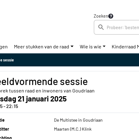
Zoeken
ngen
Meer stukken van de raad
Wie is wie
Kinderraad 
e sessie
eldvormende sessie
rek tussen raad en inwoners van Goudriaan
sdag 21 januari 2025
5 - 22:15
tie
De Multistee in Goudriaan
itter
Maarten (M.C.) Klink
chting
,