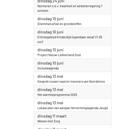
2025
dinsdag 24 juni
Normeren o.b.v. kwaliteit en verbeterregeling 7
scholen
2025
dinsdag 10 juni
Dilemma’s afval en grondstoffen
2025
dinsdag 10 juni
Entreegebied Kinderdijk (openbaar vanaf 21.05
uur)
2025
dinsdag 10 juni
Project Nieuw-Lekkerland Oost
2025
dinsdag 10 juni
Inclusieagenda
2025
dinsdag 13 mei
Gesprek tussen raad en inwoners van Noordeloos
2025
dinsdag 13 mei
Het warmteprogramma 2025
2025
dinsdag 13 mei
Lokaal plan van aanpak Hervormingsagenda Jeugd
2025
dinsdag 11 maart
Wonen met Zorg
2025