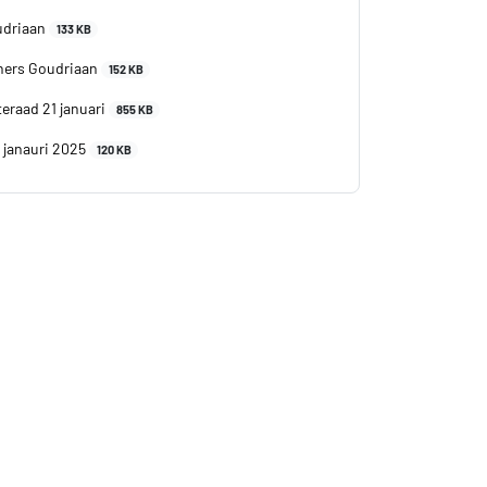
udriaan
133 KB
oners Goudriaan
152 KB
raad 21 januari
855 KB
 janauri 2025
120 KB