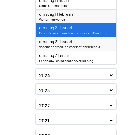
dinsdag 11 maart
Ondernemersfonds
2025
dinsdag 11 februari
Wonen I en wonen II
2025
dinsdag 21 januari
Gesprek tussen raad en inwoners van Goudriaan
2025
dinsdag 21 januari
Vaccinatiegraad- en vaccinatiebereidheid
2025
dinsdag 7 januari
Landbouw- en landschapsverkenning
2024
2023
2022
2021