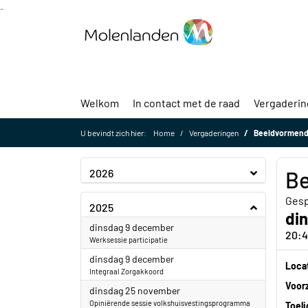
Ga naar de inhoud van deze pagina
Ga naar het zoeken
Ga naar het menu
Welkom
In contact met de raad
Vergaderi
U bevindt zich hier:
Home
Vergaderingen
Beeldvormend
2026
Be
Gesp
2025
din
2025
dinsdag 9 december
20:4
Werksessie participatie
2025
dinsdag 9 december
Loca
Integraal Zorgakkoord
Voorz
2025
dinsdag 25 november
Opiniërende sessie volkshuisvestingsprogramma
Toeli