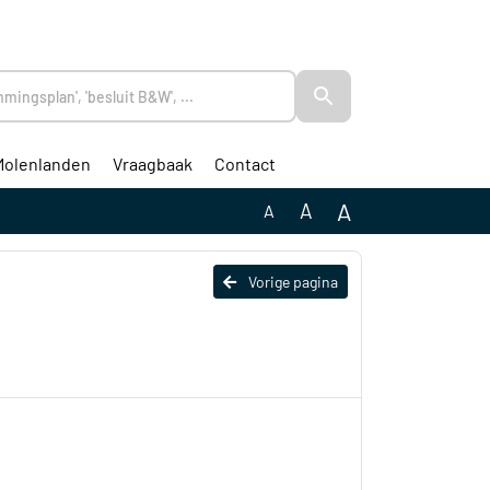
Molenlanden
Vraagbaak
Contact
A
A
A
Vorige pagina