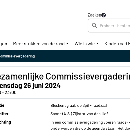
Zoeken
ngen
Meer stukken van de raad
Wie is wie
Kinderraad 
Commissievergadering
zamenlijke Commissievergaderi
ensdag 26 juni 2024
0 - 23:00
tie
Bleskensgraaf, de Spil - raadzaal
itter
Sanne (A.S.) Zijlstra-van den Hof
chting
In een commissievergadering voeren raads- e
onderwerpen die op de agenda staan. Het doe