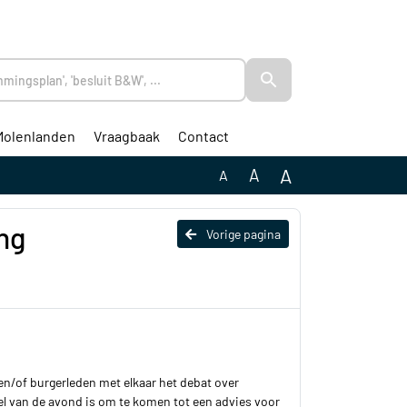
Molenlanden
Vraagbaak
Contact
A
A
A
ng
Vorige pagina
n/of burgerleden met elkaar het debat over
l van de avond is om te komen tot een advies voor