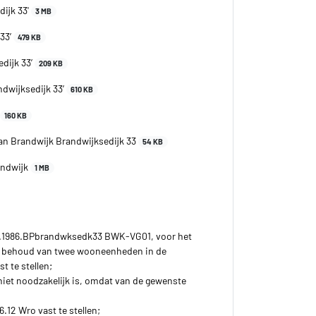
dijk 33'
3 MB
 33’
479 KB
dijk 33’
209 KB
ndwijksedijk 33’
610 KB
160 KB
n Brandwijk Brandwijksedijk 33
54 KB
andwijk
1 MB
MRO.1986.BPbrandwksedk33 BWK-VG01, voor het
het behoud van twee wooneenheden in de
 te stellen;
 niet noodzakelijk is, omdat van de gewenste
.12 Wro vast te stellen;