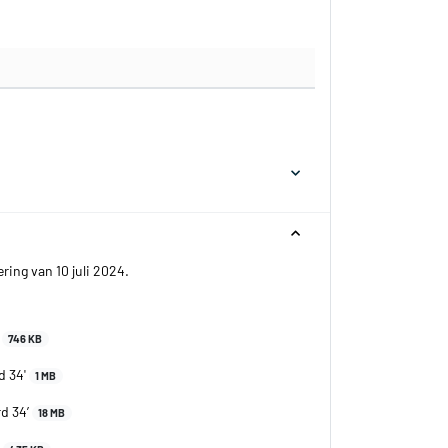
ing van 10 juli 2024.
_
746 KB
d 34'
1 MB
rd 34’
18 MB