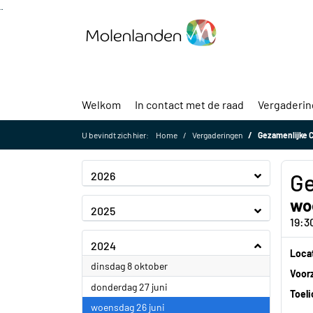
Ga naar de inhoud van deze pagina
Ga naar het zoeken
Ga naar het menu
Welkom
In contact met de raad
Vergaderi
U bevindt zich hier:
Home
Vergaderingen
Gezamenlijke 
2026
Ge
wo
2025
19:3
2024
Loca
2024
dinsdag 8 oktober
Voorz
2024
donderdag 27 juni
Toeli
2024
woensdag 26 juni