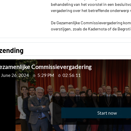
behandeling van het voorstel in een besluit
vergadering over het betreffende onderwerp vi
De Gezamenlijke Commissievergadering komt
overstijgen, zoals de Kadernota of de Begroti
tzending