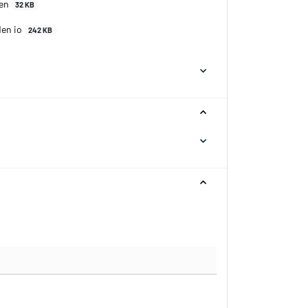
den
32 KB
den io
242 KB