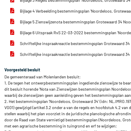
Bijlage 3 Regels bestemmingsplan 'Noordeloos, Grotewaard 34
Bijlage 4 Verbeelding bestemmingsplan 'Noordeloos, Grotewaa
Bijlage 5 Zienswijzenota bestemmingsplan Grotewaard 34 No
Bijlage 6 Uitspraak RvS 22-03-2022 bestemmingsplan 'Noorde
Schriftelijke inspraakreactie bestemmingsplan Grotewaard 3
Schriftelijke inspraakreactie bestemmingsplan Grotewaard 34
Voorgesteld besluit
De gemeenteraad van Molenlanden besluit:
1. De tegen het ontwerpbestemmingsplan ingediende zienswijze te bea
dit besluit horende ‘Nota van Zienswijzen bestemmingsplan Noordeloos
waarbij de zienswijzen geen aanleiding geven het bestemmingsplan aan
2. Het bestemmingsplan ‘Noordeloos, Grotewaard 34’ (idn: NL.IMRO.
VG01) gewijzigd (artikel 3.2 onder a van de regels en hoofdstuk 4.2 van d
stellen waarbij het plan voorziet in de juridische planologische afrondi
door de Raad van State vernietigd bestemmingsplan (Noordeloos, Grot
met een agrarische bestemming in tuingrond en erf te wijzigen;